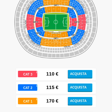
ℹ
110
€
ACQUISTA
CAT 3
ℹ
115 €
ACQUISTA
CAT 2
ℹ
170
€
ACQUISTA
CAT 1