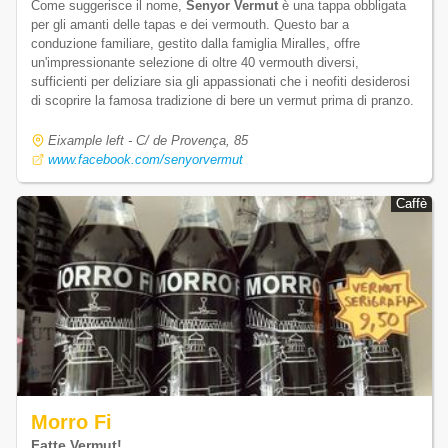
Come suggerisce il nome,
Senyor Vermut
è una tappa obbligata
per gli amanti delle tapas e dei vermouth. Questo bar a
conduzione familiare, gestito dalla famiglia Miralles, offre
un'impressionante selezione di oltre 40 vermouth diversi,
sufficienti per deliziare sia gli appassionati che i neofiti desiderosi
di scoprire la famosa tradizione di bere un vermut prima di pranzo.
Eixample left - C/ de Provença, 85
www.facebook.com/senyorvermut
Caffè
Caffè
Morro Fi
Fatte Vermut!