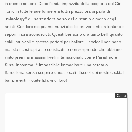
in questo settore. Dopo l'onda impazzita della scoperta del Gin
Tonic in tutte le sue forme e a tutti i prezzi, ora si parla di
"
mixology"
e i
bartenders sono delle star,
o almeno degli
artisti. Con loro scopriamo nuovi alcolici provenienti da lontano e
sapori finora sconosciuti. Questi bar sono ora tanto belli quanto
caldi, musicali e spesso perfetti per ballare. I cocktail non sono
mai stati così ispirati e sofisticati, e non sorprende che abbiano
vinto premi ai massimi livelli internazionali, come
Paradiso e
Sips
. Insomma, è impossibile immaginare una serata a
Barcellona senza scoprire questi locali. Ecco 4 dei nostri cocktail
bar preferiti. Potete fidarvi di loro!
Caffè
Caffè