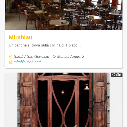
Mirablau
Un bar che si trova sulla collina di Tibiabo...
Sarriá / San Gervasio - C/ Manuel Arnús, 2
mirablaubcn.cat/
Caffè
Caffè