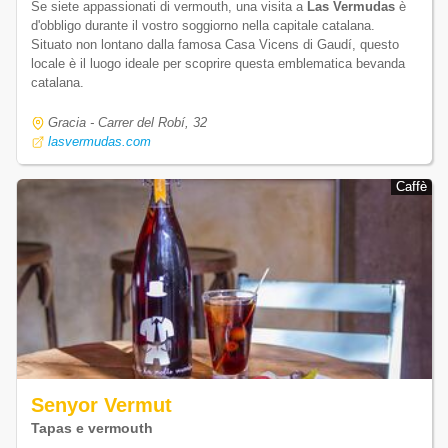
Se siete appassionati di vermouth, una visita a
Las Vermudas
è
d'obbligo durante il vostro soggiorno nella capitale catalana.
Situato non lontano dalla famosa Casa Vicens di Gaudí, questo
locale è il luogo ideale per scoprire questa emblematica bevanda
catalana.
Gracia - Carrer del Robí, 32
lasvermudas.com
Caffè
Caffè
Senyor Vermut
Tapas e vermouth