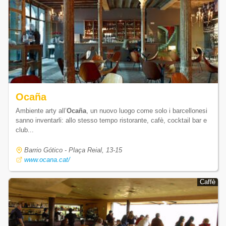
Ocaña
Ambiente arty all’
Ocaña
, un nuovo luogo come solo i barcellonesi
sanno inventarli: allo stesso tempo ristorante, cafè, cocktail bar e
club...
Barrio Gótico - Plaça Reial, 13-15
www.ocana.cat/
Caffè
Caffè