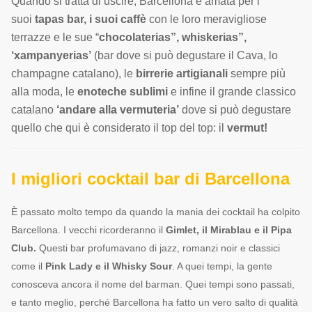
Quando si tratta di uscire, Barcellona è amata per i
suoi
tapas bar, i suoi caffè
con le loro meravigliose
terrazze e le sue “
chocolaterias”, whiskerias”,
‘xampanyerias’
(bar dove si può degustare il Cava, lo
champagne catalano), le
birrerie artigianali
sempre più
alla moda, le
enoteche sublimi
e infine il grande classico
catalano
‘andare alla vermuteria’
dove si può degustare
quello che qui è considerato il top del top: il
vermut!
I migliori cocktail bar di Barcellona
È passato molto tempo da quando la mania dei cocktail ha colpito
Barcellona. I vecchi ricorderanno il
Gimlet, il Mirablau e il Pipa
Club.
Questi bar profumavano di jazz, romanzi noir e classici
come il
Pink Lady e il Whisky Sour
. A quei tempi, la gente
conosceva ancora il nome del barman. Quei tempi sono passati,
e tanto meglio, perché Barcellona ha fatto un vero salto di qualità