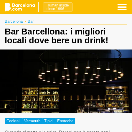
Human inside
since 1996
Barcellona
Bar
Bar Barcellona: i migliori
locali dove bere un drink!
Cocktail
Vermouth
Tipici
Enoteche