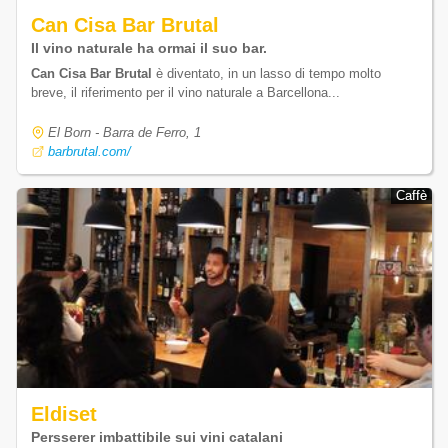
Can Cisa Bar Brutal
Il vino naturale ha ormai il suo bar.
Can Cisa Bar Brutal
è diventato, in un lasso di tempo molto
breve, il riferimento per il vino naturale a Barcellona...
El Born - Barra de Ferro, 1
barbrutal.com/
Caffè
Caffè
Eldiset
Persserer imbattibile sui vini catalani