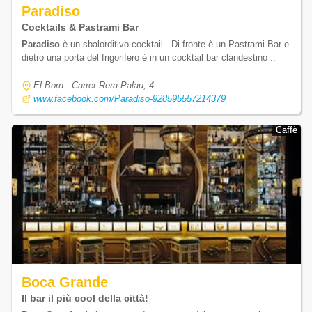
Paradiso
Cocktails & Pastrami Bar
Paradiso
è un sbalorditivo cocktail.. Di fronte è un Pastrami Bar e
dietro una porta del frigorifero é in un cocktail bar clandestino ..
El Born - Carrer Rera Palau, 4
www.facebook.com/Paradiso-928595557214379
Caffè
Caffè
Boca Grande
Il bar il più cool della città!