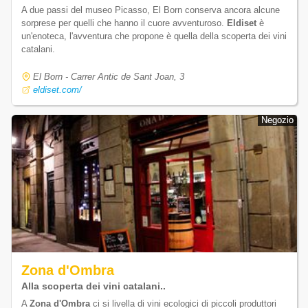
A due passi del museo Picasso, El Born conserva ancora alcune
sorprese per quelli che hanno il cuore avventuroso.
Eldiset
è
un'enoteca, l'avventura che propone è quella della scoperta dei vini
catalani.
El Born - Carrer Antic de Sant Joan, 3
eldiset.com/
Negozio
Negozio
Zona d'Ombra
Alla scoperta dei vini catalani..
A
Zona d'Ombra
ci si livella di vini ecologici di piccoli produttori