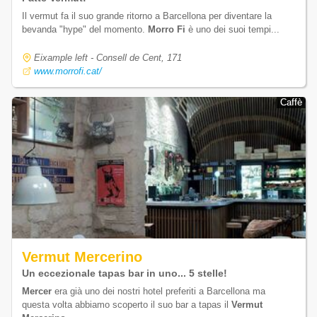
Il vermut fa il suo grande ritorno a Barcellona per diventare la
bevanda "hype" del momento.
Morro Fi
è uno dei suoi tempi...
Eixample left - Consell de Cent, 171
www.morrofi.cat/
Caffè
Caffè
Vermut Mercerino
Un eccezionale tapas bar in uno... 5 stelle!
Mercer
era già uno dei nostri hotel preferiti a Barcellona ma
questa volta abbiamo scoperto il suo bar a tapas il
Vermut