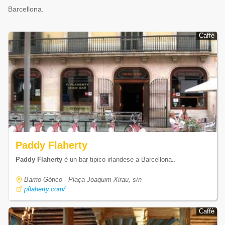
Barcellona.
Caffè
Caffè
Paddy Flaherty
Paddy Flaherty
è un bar tipico irlandese a Barcellona..
Barrio Gótico - Plaça Joaquim Xirau, s/n
pflaherty.com/
Caffè
Caffè