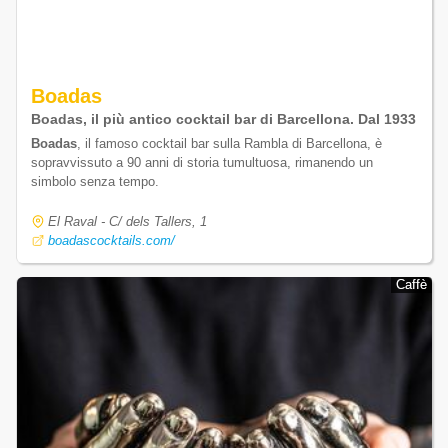
Boadas
Boadas, il più antico cocktail bar di Barcellona. Dal 1933
Boadas
, il famoso cocktail bar sulla Rambla di Barcellona, è
sopravvissuto a 90 anni di storia tumultuosa, rimanendo un
simbolo senza tempo.
El Raval - C/ dels Tallers, 1
boadascocktails.com/
Caffè
Caffè