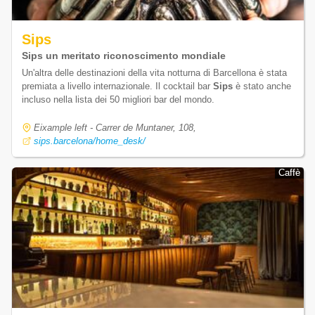
Sips
Sips un meritato riconoscimento mondiale
Un'altra delle destinazioni della vita notturna di Barcellona è stata
premiata a livello internazionale. Il cocktail bar
Sips
è stato anche
incluso nella lista dei 50 migliori bar del mondo.
Eixample left - Carrer de Muntaner, 108,
sips.barcelona/home_desk/
Caffè
Caffè