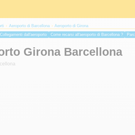
rti
Aeroporto di Barcellona
Aeroporto di Girona
Collegamenti dall'aeroporto
Come recarsi all'aeroporto di Barcellona ?
Parc
ove fare un tampone Covid a Barcellona?
Viaggiare in Spagna Covid
rto Girona Barcellona
cellona