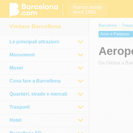
Human inside
since 1996
Visitare Barcellona
Barcellona
Traspo
Arrivi e Partenze
Le principali attrazioni
Aeroporto Reus
D
Aeropo
Monumenti
Da Girona a Bar
Musei
Cosa fare a Barcellona
Quartieri, strade e mercati
Trasporti
Hotel