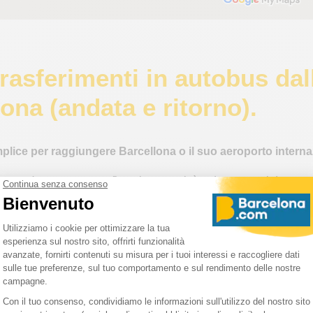
 trasferimenti in autobus da
ona (andata e ritorno).
plice per raggiungere Barcellona o il suo aeroporto interna
dura un'ora e un quarto fino al centro città e due ore tra i due aero
 di trasporto Sagalés e Barcelona Bus, SL offrono questo servizio
rtenza.
pre a disposizione un autobus per il vostro trasferimento, indipe
are biglietto bus Girona Barcellona?
tare i biglietti per il trasferimento Girona Barcellona sul posto, 