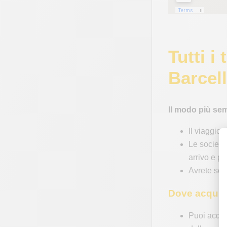
Tutti i
Barcell
Il modo più sem
Il viaggio 
Le società
arrivo e pa
Avrete sem
Dove acquist
Puoi acquis