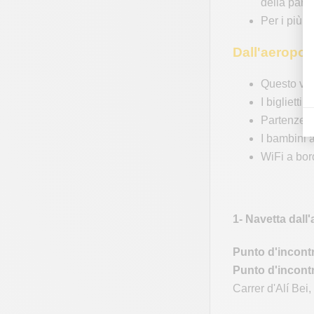
della part
Per i più 
Dall'aeropor
Questo via
I biglietti
Partenze ci
I bambini 
WiFi a bor
1- Navetta dall
Punto d'incontr
Punto d'incontr
Carrer d'Alí Bei