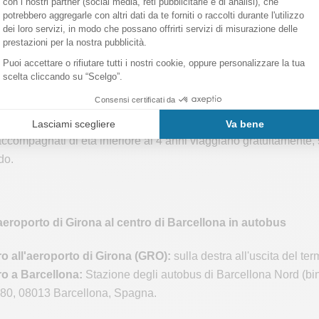
enza per non avere sorprese al momento dell'arrivo.
avventurosi,
la biglietteria dell'autobus
si trova sul lato destro al
to di Girona a Barcellona o da Barcellona all'aero
ggio dura circa 75 minuti.
 dell'autobus online hanno la priorità, quindi il vostro posto è garan
rca 20-25 minuti dopo l'arrivo di ogni volo Ryanair.
accompagnati di età inferiore ai 4 anni viaggiano gratuitamente, 
do.
'aeroporto di Girona al centro di Barcellona in autobus
o all'aeroporto di Girona (GRO):
sulla destra all'uscita del te
o a Barcellona:
Stazione degli autobus di Barcellona Nord (bi
, 80, 08013 Barcellona, Spagna.