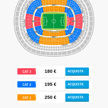
ℹ
180
€
ACQUISTA
CAT 3
ℹ
195 €
ACQUISTA
CAT 2
ℹ
250
€
ACQUISTA
CAT 1