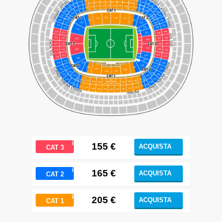
ℹ
155
€
ACQUISTA
CAT 3
ℹ
165 €
ACQUISTA
CAT 2
ℹ
205
€
ACQUISTA
CAT 1