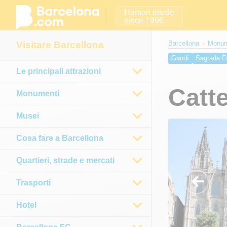
Human inside
since 1996
Visitare Barcellona
Barcellona
Monum
Gaudí
Sagrada F
Le principali attrazioni
Chiesa di Betlem
Ospedale della Sa
Catte
Monumenti
Lo Stadio Olimpic
Musei
Cosa fare a Barcellona
Quartieri, strade e mercati
Trasporti
Hotel