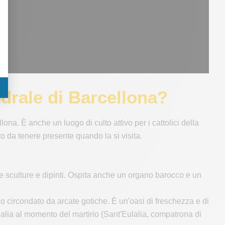
edrale di Barcellona?
ona. È anche un luogo di culto attivo per i cattolici della
to da tenere presente quando la si visita.
che sculture e dipinti. Ospita anche un organo barocco e un
no circondato da arcate gotiche. È un'oasi di freschezza e di
ulalia al momento del martirio (Sant'Eulalia, compatrona di