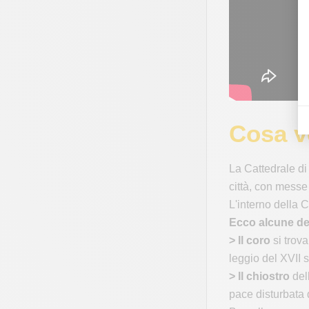
Cosa ve
La Cattedrale di 
città, con messe
L'interno della C
Ecco alcune de
> Il coro
si trova
leggio del XVII 
> Il chiostro
dell
pace disturbata 