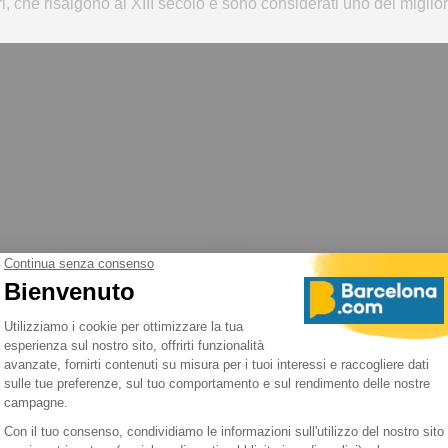
ri, che risalgono al XIII secolo e sono considerati uno dei miglio