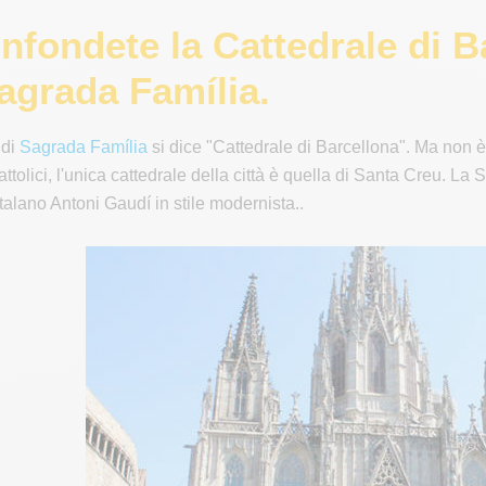
fondete la Cattedrale di Ba
Sagrada Família.
 di
Sagrada Família
si dice "Cattedrale di Barcellona". Ma non
 cattolici, l'unica cattedrale della città è quella di Santa Creu. L
atalano Antoni Gaudí in stile modernista..