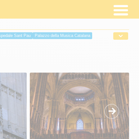
pedale Sant Pau
Palazzo della Musica Catalana
lazzo Guell
Monastero Sant Pau del Camp
’Espanya
Palazzo di Sant Jordi
Torre di Calatrava