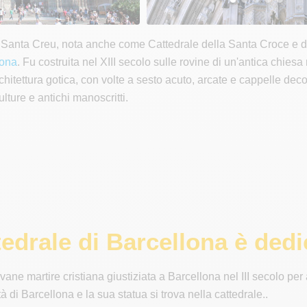
 Santa Creu, nota anche come Cattedrale della Santa Croce e di 
lona
. Fu costruita nel XIII secolo sulle rovine di un'antica chie
itettura gotica, con volte a sesto acuto, arcate e cappelle decor
culture e antichi manoscritti.
edrale di Barcellona è dedi
vane martire cristiana giustiziata a Barcellona nel III secolo per a
tà di Barcellona e la sua statua si trova nella cattedrale..