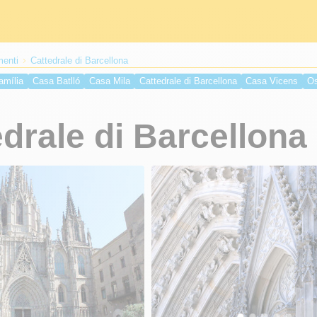
enti
Cattedrale di Barcellona
amília
Casa Batlló
Casa Mila
Cattedrale di Barcellona
Casa Vicens
Os
Palazzo Virreina
Liceu
Casa Calvet
Santa Maria del Mar Barcellona
Pa
nta Creu
Monumento di Cristoforo Colombo
Basilica della Merced
Moll D
drale di Barcellona
o
Il Castello di Montjuic
Arena La Monumental
Palazzo di Pedralbes