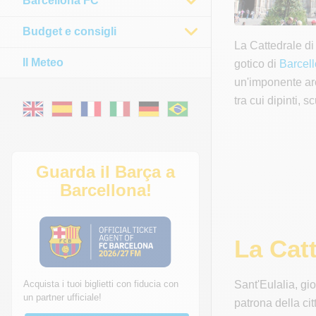
Barcellona FC
Budget e consigli
La Cattedrale di
Il Meteo
gotico di
Barcel
un'imponente arch
tra cui dipinti, s
Guarda il Barça a
Barcellona!
La Catt
Acquista i tuoi biglietti con fiducia con
Sant'Eulalia, gio
un partner ufficiale!
patrona della cit