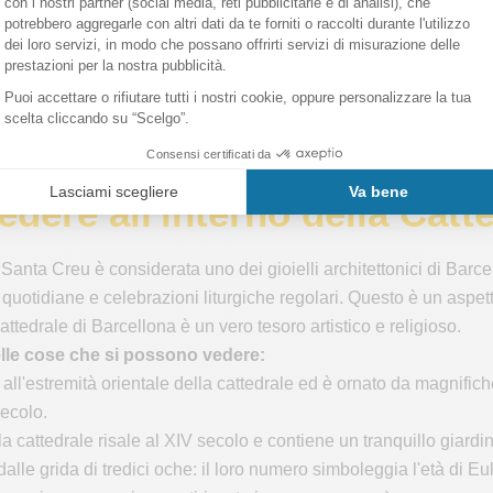
dere all'interno della Catt
Santa Creu è considerata uno dei gioielli architettonici di Barcell
 quotidiane e celebrazioni liturgiche regolari. Questo è un aspet
attedrale di Barcellona è un vero tesoro artistico e religioso.
lle cose che si possono vedere:
 all'estremità orientale della cattedrale ed è ornato da magnifi
secolo.
a cattedrale risale al XIV secolo e contiene un tranquillo giardi
dalle grida di tredici oche: il loro numero simboleggia l'età di E