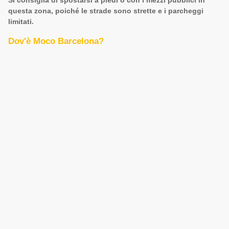
Si consiglia di spostarsi a piedi o con i mezzi pubblici in
questa zona, poiché le strade sono strette e i parcheggi
limitati.
Dov'è Moco Barcelona?