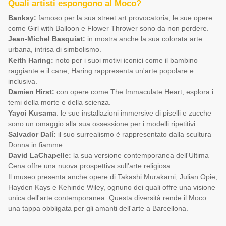
Quali artisti espongono al Moco?
Banksy:
famoso per la sua street art provocatoria, le sue opere
come Girl with Balloon e Flower Thrower sono da non perdere.
Jean-Michel Basquiat:
in mostra anche la sua colorata arte
urbana, intrisa di simbolismo.
Keith Haring:
noto per i suoi motivi iconici come il bambino
raggiante e il cane, Haring rappresenta un'arte popolare e
inclusiva.
Damien Hirst:
con opere come The Immaculate Heart, esplora i
temi della morte e della scienza.
Yayoi Kusama
: le sue installazioni immersive di piselli e zucche
sono un omaggio alla sua ossessione per i modelli ripetitivi.
Salvador Dalí:
il suo surrealismo è rappresentato dalla scultura
Donna in fiamme.
David LaChapelle:
la sua versione contemporanea dell'Ultima
Cena offre una nuova prospettiva sull'arte religiosa.
Il museo presenta anche opere di Takashi Murakami, Julian Opie,
Hayden Kays e Kehinde Wiley, ognuno dei quali offre una visione
unica dell'arte contemporanea. Questa diversità rende il Moco
una tappa obbligata per gli amanti dell'arte a Barcellona.