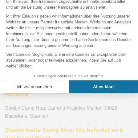
Spiel
FC Barcelona – Real Racing Club SAD
kaufen.
So kaufen Sie Tickets für den FC Barcelona:
Schauen
Sie regelmäßig auf dieser Seite vorbei, da wir die Tickets
je nach Verfügbarkeit zum Verkauf anbieten. Wenn an
einem Tag keine Tickets verfügbar sind, könnten am
nächsten Tag neue erscheinen – bis zum Spieltag!
Viel Spaß beim Spiel in Barcelona!
Informationen über das Stadion
Spotify Camp Nou
Adresse
Spotify Camp Nou
,
Carrer d'Arístides Maillol
,
08028
,
Barcelona
,
Spanien
Stadionkarte Camp Nou: Wo befindet sich
das Camp Nou?