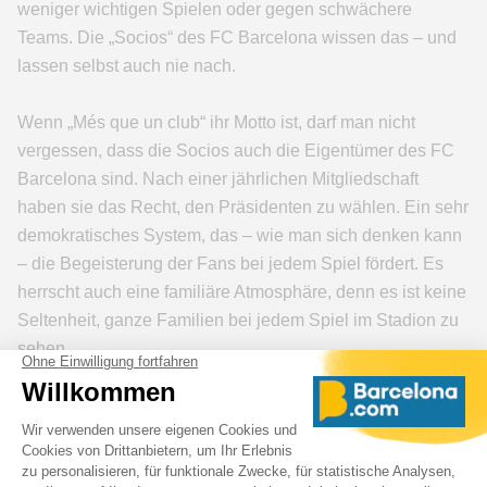
weniger wichtigen Spielen oder gegen schwächere
Teams. Die „Socios“ des FC Barcelona wissen das – und
lassen selbst auch nie nach.
Wenn „Més que un club“ ihr Motto ist, darf man nicht
vergessen, dass die Socios auch die Eigentümer des FC
Barcelona sind. Nach einer jährlichen Mitgliedschaft
haben sie das Recht, den Präsidenten zu wählen. Ein sehr
demokratisches System, das – wie man sich denken kann
– die Begeisterung der Fans bei jedem Spiel fördert. Es
herrscht auch eine familiäre Atmosphäre, denn es ist keine
Seltenheit, ganze Familien bei jedem Spiel im Stadion zu
sehen.
Nun ist es an Ihnen, diese unvergleichliche Emotion selbst
zu erleben und ein Spiel im Camp Nou, dem Stadion von
Barcelona, zu besuchen – indem Sie Ihr Ticket für das