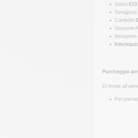
Salou
€33
Tarragona
Cambrils
Stazione
Aeroporto 
Informazio
Parcheggio ae
Di fronte all'ae
Per prenota