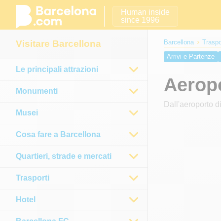
Human inside
since 1996
Visitare Barcellona
Barcellona
Traspo
Arrivi e Partenze
Le principali attrazioni
Aeroporto Reus
D
Aerop
Monumenti
Dall'aeroporto d
Musei
Cosa fare a Barcellona
Quartieri, strade e mercati
Trasporti
Hotel