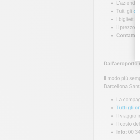
L'azienda 
Tutti gli
or
I biglietti
Il prezzo d
Contatto 
Dall'aeroporto 
Il modo più semp
Barcellona Sant
La compagn
Tutti gli 
Il viaggio
Il costo de
Info:
00 34