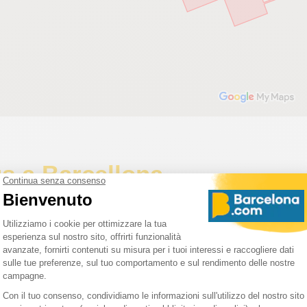
s a Barcellona
di Reus al centro di Reus in autobus
obus
L50
vi porta al centro di Reus e alla sua stazione centrale 
e di Reus.
a della linea
L50
è ben indicata nel terminal.