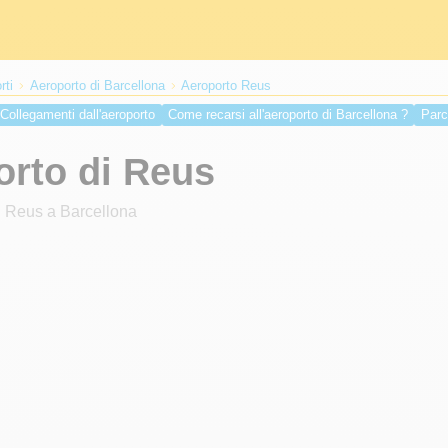
rti
Aeroporto di Barcellona
Aeroporto Reus
Collegamenti dall'aeroporto
Come recarsi all'aeroporto di Barcellona ?
Parc
ove fare un tampone Covid a Barcellona?
Viaggiare in Spagna Covid
orto di Reus
i Reus a Barcellona