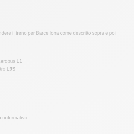
endere il treno per Barcellona come descritto sopra e poi
Aerobus
L1
tro
L9S
lo informativo: