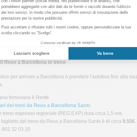
che gestisce questa linea di autobus è "
Reus Transport
"
ari degli autobus di Reus
su questa pagina
 possono essere acquistati a bordo dell'autobus con contanti, carta
el biglietto dell'autobus Aeroporto di Reus / Centro di Reus è di
telefonico
(+34) 977 300 006
di Reus a Barcellona in treno
lice per arrivare a Barcellona è prendere l'autobus fino alla staz
s.
ia ferroviaria è Renfe
orari dei treni da Reus a Barcellona Sant
s
 in treno espresso regionale (REG EXP) dura circa 1,5 ore.
l biglietto del treno da Reus a Barcellona Sants è di circa
9,55€
.
 902 32 03 20