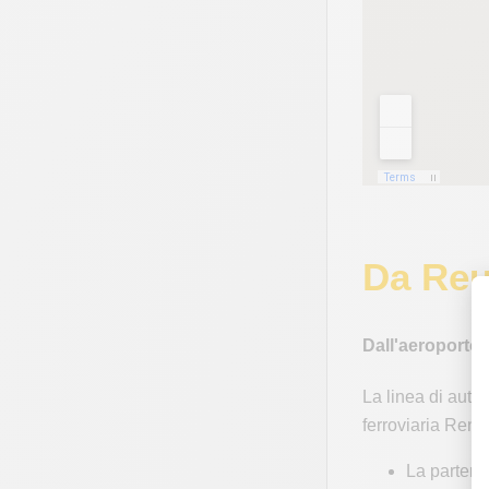
Da Reu
Dall'aeroporto 
La linea di aut
ferroviaria Renf
La partenz