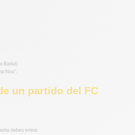
 o Badal)
amp Nou".
de un partido del FC
uerta debes entrar.