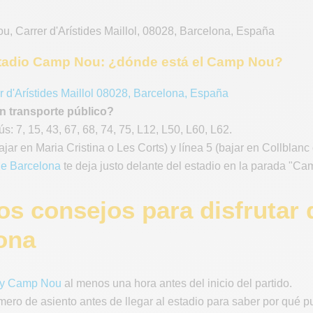
ou
,
Carrer d'Arístides Maillol
,
08028
,
Barcelona
,
España
tadio Camp Nou: ¿dónde está el Camp Nou?
r d'Arístides Maillol 08028, Barcelona, España
n transporte público?
s: 7, 15, 43, 67, 68, 74, 75, L12, L50, L60, L62.
bajar en Maria Cristina o Les Corts) y línea 5 (bajar en Collblanc
 de Barcelona
te deja justo delante del estadio en la parada "C
os consejos para disfrutar 
ona
fy Camp Nou
al menos una hora antes del inicio del partido.
mero de asiento antes de llegar al estadio para saber por qué p