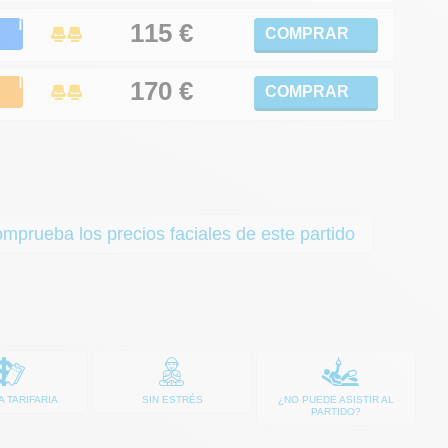
ℹ
115 €
COMPRAR
ℹ
170
€
COMPRAR
prueba los precios faciales de este partido
A TARIFARIA
SIN ESTRÉS
¿NO PUEDE ASISTIR AL
PARTIDO?