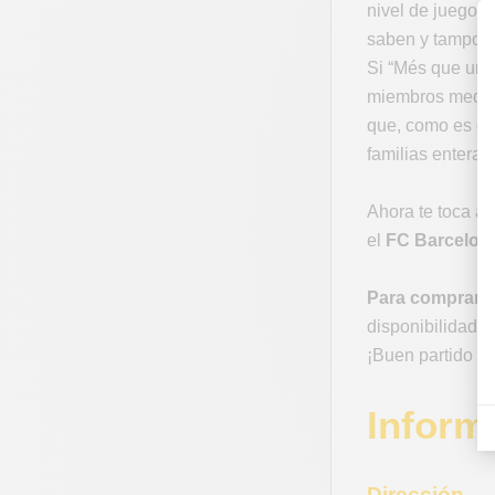
nivel de juego, 
saben y tampoco
Si “Més que un 
miembros median
que, como es de 
familias enteras
Ahora te toca a 
el
FC Barcelona
Para comprar e
disponibilidad. 
¡Buen partido e
Inform
Dirección