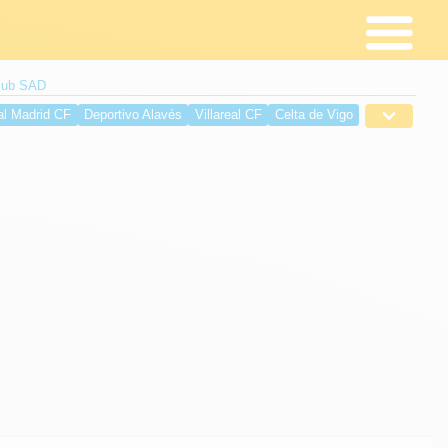
Club SAD
al Madrid CF
Deportivo Alavés
Villareal CF
Celta de Vigo
é
Deportivo de La Coruña
Sevilla FC
RCD Espanyol