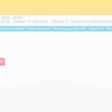
celona
Entradas FC Barcelona
Entradas FC Barcelona vs Real Racing 
ic Club de Bilbao
Rayo Vallecano
Real Racing Club SAD
Getafe CF
Re
lche CF
Valencia CF
Atlético de Madrid
UD Levante
Real Betis Balompi
 CF
re