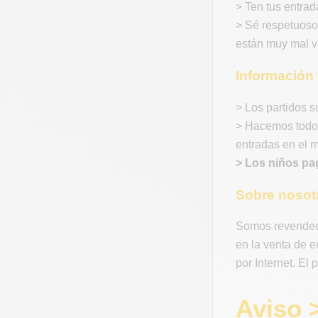
> Ten tus entrad
> Sé respetuoso 
están muy mal vi
Información 
> Los partidos s
> Hacemos todo 
entradas en el 
> Los niños pa
Sobre nosot
Somos revended
en la venta de 
por Internet. El
Aviso 