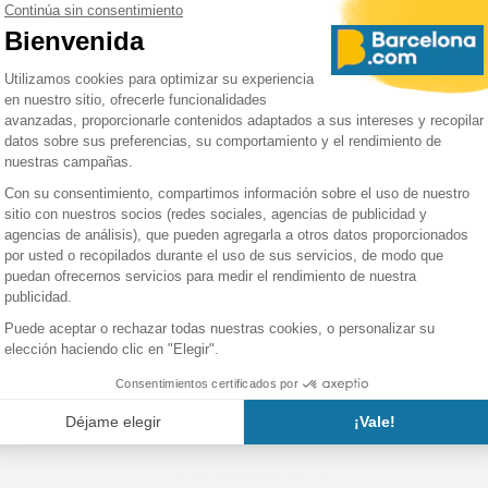
ni siquiera en partidos con menos importancia o contra equipos 
 bajan nunca la guardia.
club” es su lema, no hay que olvidar que los socios también so
te una suscripción anual, tienen derecho a votar en la elecció
esperar, alimenta el entusiasmo del público en cada partido. T
 asistiendo al estadio para cada encuentro.
ti vivir esta emoción incomparable de ver un partido en el Cam
 - Real Racing Club SAD
.
ntradas del FC Barcelona:
Vuelve regularmente a esta página
Si un día no hay entradas disponibles, puede que al día siguiente
n Barcelona!
ación sobre el estadio Spo