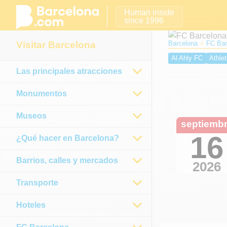
Human inside
since 1996
Visitar Barcelona
Barcelona
FC Bar
Al Ahly FC
Athlet
Las principales atracciones
Real Sociedad
E
Osasuna
Málaga
Monumentos
Museos
septiemb
16
¿Qué hacer en Barcelona?
Barrios, calles y mercados
2026
Transporte
Hoteles