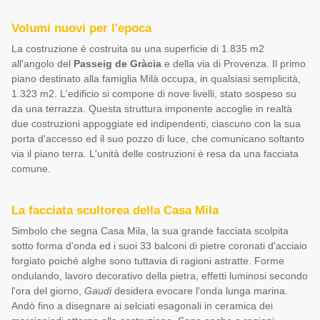
Volumi nuovi per l'epoca
La costruzione è costruita su una superficie di 1.835 m2
all'angolo del
Passeig de Gràcia
e della via di Provenza. Il primo
piano destinato alla famiglia Milà occupa, in qualsiasi semplicità,
1.323 m2. L'edificio si compone di nove livelli, stato sospeso su
da una terrazza. Questa struttura imponente accoglie in realtà
due costruzioni appoggiate ed indipendenti, ciascuno con la sua
porta d'accesso ed il suo pozzo di luce, che comunicano soltanto
via il piano terra. L'unità delle costruzioni è resa da una facciata
comune.
La facciata scultorea della Casa Mila
Simbolo che segna Casa Mila, la sua grande facciata scolpita
sotto forma d'onda ed i suoi 33 balconi di pietre coronati d'acciaio
forgiato poiché alghe sono tuttavia di ragioni astratte. Forme
ondulando, lavoro decorativo della pietra, effetti luminosi secondo
l'ora del giorno,
Gaudi
desidera evocare l'onda lunga marina.
Andò fino a disegnare ai selciati esagonali in ceramica dei