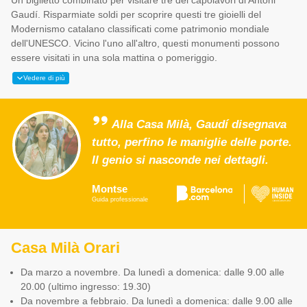
Gaudí. Risparmiate soldi per scoprire questi tre gioielli del
Modernismo catalano classificati come patrimonio mondiale
dell'UNESCO. Vicino l'uno all'altro, questi monumenti possono
essere visitati in una sola mattina o pomeriggio.
Vedere di più
Alla Casa Milà, Gaudí disegnava
tutto, perfino le maniglie delle porte.
Il genio si nasconde nei dettagli.
Montse
Guida professionale
Casa Milà Orari
Da marzo a novembre. Da lunedì a domenica: dalle 9.00 alle
20.00 (ultimo ingresso: 19.30)
Da novembre a febbraio. Da lunedì a domenica: dalle 9.00 alle