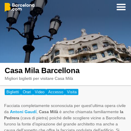
Casa Mila Barcellona
Migliori biglietti per visitare Casa Milà
Biglietti
Orari
Video
Accesso
Visita
Facciata completamente sconosciuta per quest'ultima opera civile
da
Antoni Gaudí
,
Casa Milà
è anche chiamata familiarmente
la
Pedrera
(cava di pietra) poiché delle scogliere vicine a Barcellona
furono la fonte d'ispirazione del grande architetto ma anche a
causa dell'aspetto che offre la facciata ondulata dell'edificio. Si