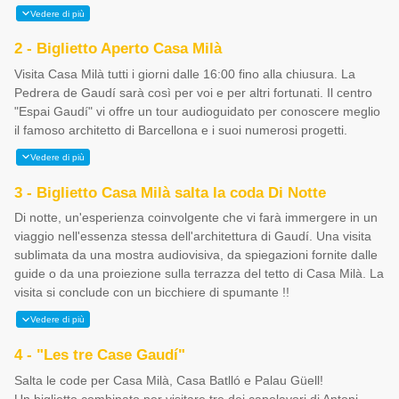
Vedere di più
2 - Biglietto Aperto Casa Milà
Visita Casa Milà tutti i giorni dalle 16:00 fino alla chiusura. La
Pedrera de Gaudí sarà così per voi e per altri fortunati. Il centro
"Espai Gaudí" vi offre un tour audioguidato per conoscere meglio
il famoso architetto di Barcellona e i suoi numerosi progetti.
Vedere di più
3 - Biglietto Casa Milà salta la coda Di Notte
Di notte, un'esperienza coinvolgente che vi farà immergere in un
viaggio nell'essenza stessa dell'architettura di Gaudí. Una visita
sublimata da una mostra audiovisiva, da spiegazioni fornite dalle
guide o da una proiezione sulla terrazza del tetto di Casa Milà. La
visita si conclude con un bicchiere di spumante !!
Vedere di più
4 - "Les tre Case Gaudí"
Salta le code per Casa Milà, Casa Batlló e Palau Güell!
Un biglietto combinato per visitare tre dei capolavori di Antoni