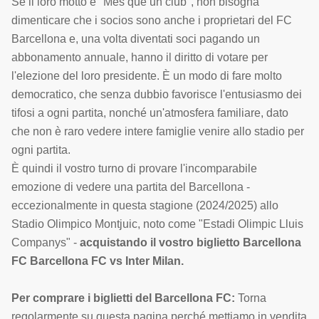
Se il loro motto è "Més que un club", non bisogna
dimenticare che i socios sono anche i proprietari del FC
Barcellona e, una volta diventati soci pagando un
abbonamento annuale, hanno il diritto di votare per
l'elezione del loro presidente. È un modo di fare molto
democratico, che senza dubbio favorisce l'entusiasmo dei
tifosi a ogni partita, nonché un'atmosfera familiare, dato
che non è raro vedere intere famiglie venire allo stadio per
ogni partita.
È quindi il vostro turno di provare l'incomparabile
emozione di vedere una partita del Barcellona -
eccezionalmente in questa stagione (2024/2025) allo
Stadio Olimpico Montjuic, noto come "Estadi Olimpic Lluis
Companys" -
acquistando il vostro biglietto Barcellona
FC Barcellona FC vs Inter Milan.
Per comprare i biglietti del Barcellona FC:
Torna
regolarmente su questa pagina perché mettiamo in vendita