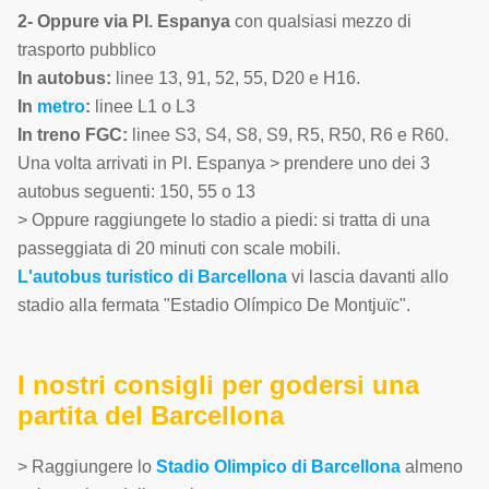
2- Oppure via Pl. Espanya
con qualsiasi mezzo di
trasporto pubblico
In autobus:
linee 13, 91, 52, 55, D20 e H16.
In
metro
:
linee L1 o L3
In treno FGC:
linee S3, S4, S8, S9, R5, R50, R6 e R60.
Una volta arrivati in Pl. Espanya > prendere uno dei 3
autobus seguenti: 150, 55 o 13
> Oppure raggiungete lo stadio a piedi: si tratta di una
passeggiata di 20 minuti con scale mobili.
L'autobus turistico di Barcellona
vi lascia davanti allo
stadio alla fermata "Estadio Olímpico De Montjuïc".
I nostri consigli per godersi una
partita del Barcellona
> Raggiungere lo
Stadio Olimpico di Barcellona
almeno