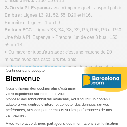
1- Bus directs :
150, 55 et 13
2- Ou via Pl. Espanya
avec n'importe quel transport public
En bus :
Lignes 13, 91, 52, 55, D20 et H16.
En métro :
Lignes L1 ou L3
En train FGC
: Lignes S3, S4, S8, S9, R5, R50, R6 et R60.
Une fois à Pl. Espanya > Prendre l'un de ces 3 bus : 150,
55 ou 13
> Ou marcher jusqu'au stade : c'est une marche de 20
minutes avec des escaliers roulants.
Le
bus touristique Barcelone
vous dépose devant le
stade à l'arrêt "Estadio Olímpico De Montjuïc".
Nos conseils pour profiter d'un
match du FC Barcelone
> Rendez-vous au
Stade Olympique de Barcelone
au
moins une heure avant le match.