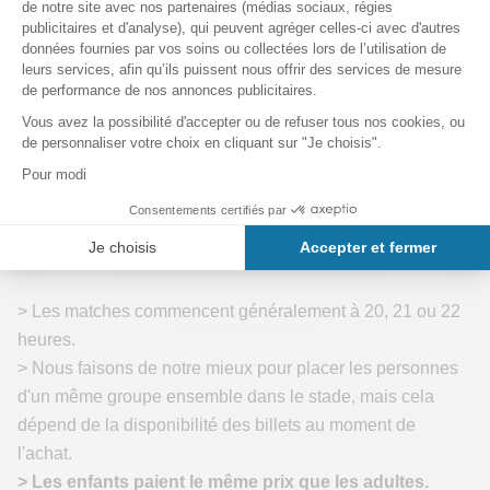
> Repérez votre numéro de place assise avant d’arriver au
stade afin de connaître votre entrée dans le stade.
> Préparez vos tickets à l’entrée et facilitez les contrôles
de vos affaires.
> Soyez fairplay durant la partie. Assister à un match du
Barça en catalogne est une aventure familiale, les gestes
ou paroles déplacées sont très mal vus.
Bon à savoir
> Les matches commencent généralement à 20, 21 ou 22
heures.
> Nous faisons de notre mieux pour placer les personnes
d'un même groupe ensemble dans le stade, mais cela
dépend de la disponibilité des billets au moment de
l'achat.
> Les enfants paient le même prix que les adultes.