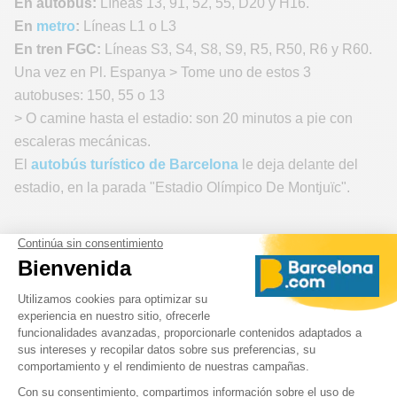
En autobús:
Líneas 13, 91, 52, 55, D20 y H16.
En
metro
:
Líneas L1 o L3
En tren FGC:
Líneas S3, S4, S8, S9, R5, R50, R6 y R60.
Una vez en Pl. Espanya > Tome uno de estos 3
autobuses: 150, 55 o 13
> O camine hasta el estadio: son 20 minutos a pie con
escaleras mecánicas.
El
autobús turístico de Barcelona
le deja delante del
estadio, en la parada "Estadio Olímpico De Montjuïc".
Nuestros consejos para disfrutar de
un partido del Barcelona
> Llegue al
Estadio Olímpico
al menos una hora antes
del partido.
> Busque su número de asiento antes de llegar al estadio
para saber cómo entrar.