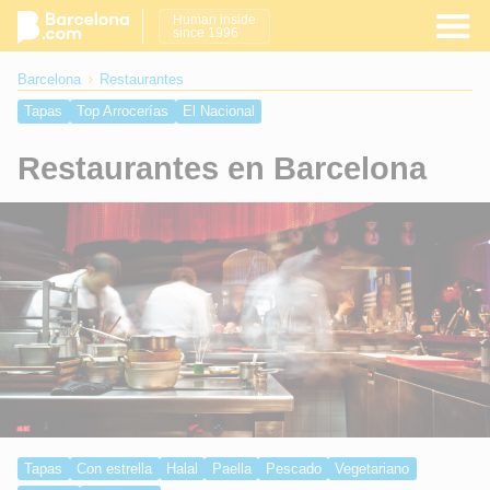
Human inside
since 1996
Barcelona
Restaurantes
Tapas
Top Arrocerías
El Nacional
Restaurantes en Barcelona
Tapas
Con estrella
Halal
Paella
Pescado
Vegetariano