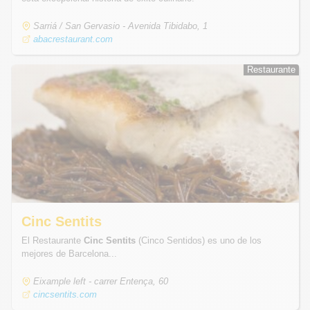
Sarriá / San Gervasio - Avenida Tibidabo, 1
abacrestaurant.com
Restaurante
Restaurante
Cinc Sentits
El Restaurante
Cinc Sentits
(Cinco Sentidos) es uno de los
mejores de Barcelona...
Eixample left - carrer Entença, 60
cincsentits.com