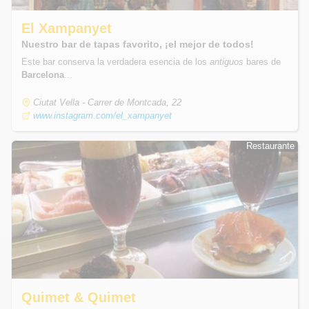
El Xampanyet
Nuestro bar de tapas favorito, ¡el mejor de todos!
Este bar conserva la verdadera esencia de los
antiguos
bares de
Barcelona
...
Ciutat Vella - Carrer de Montcada, 22
www.instagram.com/el_xampanyet
Restaurante
Restaurante
Quimet & Quimet