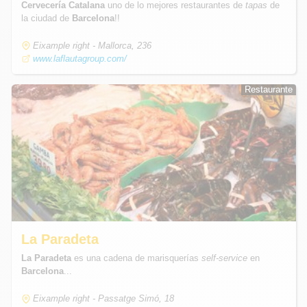
Cervecería Catalana
uno de lo mejores restaurantes de
tapas
de
la ciudad de
Barcelona
!!
Eixample right - Mallorca, 236
www.laflautagroup.com/
Restaurante
Restaurante
La Paradeta
La Paradeta
es una cadena de marisquerías
self-service
en
Barcelona
...
Eixample right - Passatge Simó, 18