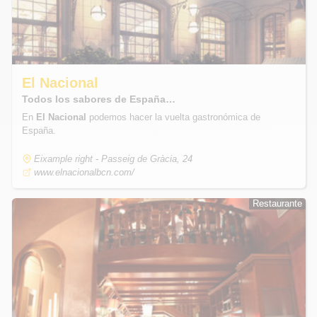
El Nacional
Todos los sabores de España…
En
El Nacional
podemos hacer la vuelta gastronómica de
España.
Eixample right - Passeig de Gràcia, 24
www.elnacionalbcn.com/
Restaurante
Restaurante