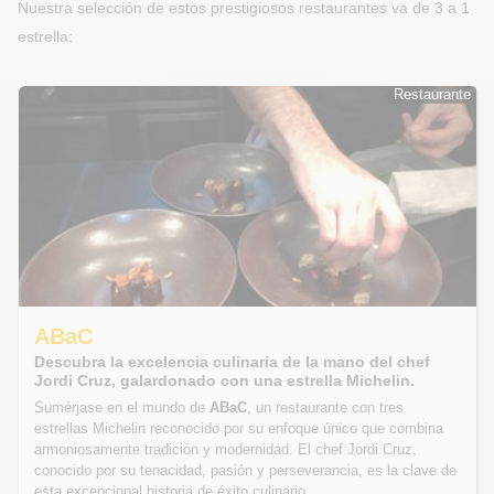
Nuestra selección de estos prestigiosos restaurantes va de 3 a 1
estrella:
Restaurante
Restaurante
ABaC
Descubra la excelencia culinaria de la mano del chef
Jordi Cruz, galardonado con una estrella Michelin.
Sumérjase en el mundo de
ABaC
, un restaurante con tres
estrellas Michelin reconocido por su enfoque único que combina
armoniosamente tradición y modernidad. El chef Jordi Cruz,
conocido por su tenacidad, pasión y perseverancia, es la clave de
esta excepcional historia de éxito culinario.