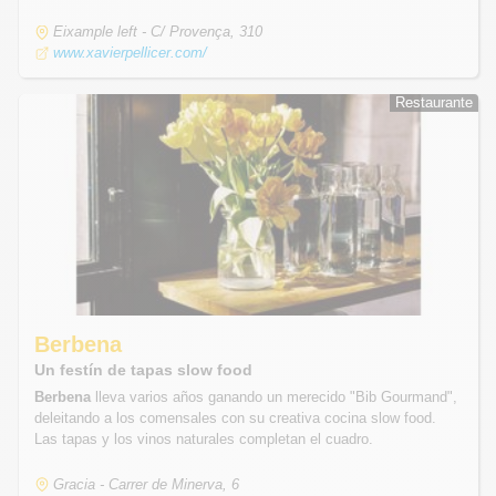
Eixample left - C/ Provença, 310
www.xavierpellicer.com/
Restaurante
Restaurante
Berbena
Un festín de tapas slow food
Berbena
lleva varios años ganando un merecido "Bib Gourmand",
deleitando a los comensales con su creativa cocina slow food.
Las tapas y los vinos naturales completan el cuadro.
Gracia - Carrer de Minerva, 6