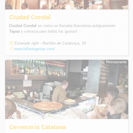
Ciudad Condal
Ciudad Condal
es como se llamaba Barcelona
antiguamente
.
Tapas
y cerveza para todos los gustos!
Eixample right - Rambla de Catalunya, 18
www.laflautagroup.com/
Restaurante
Restaurante
Cervecería Catalana