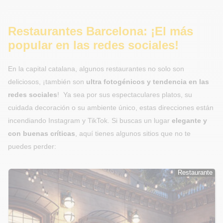
Restaurantes Barcelona: ¡El más
popular en las redes sociales!
En la capital catalana, algunos restaurantes no solo son
deliciosos, ¡también son
ultra fotogénicos y tendencia en las
redes sociales
! Ya sea por sus espectaculares platos, su
cuidada decoración o su ambiente único, estas direcciones están
incendiando Instagram y TikTok. Si buscas un lugar
elegante y
con buenas críticas
, aquí tienes algunos sitios que no te
puedes perder:
Restaurante
Restaurante