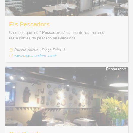
Els Pescadors
Creemos que los "
Pescadores
" es uno de los mejores
restaurantes de pescado en Barcelona
Pueblo Nuevo - Plaça Prim, 1
www.elspescadors.com/
Restaurante
Restaurante