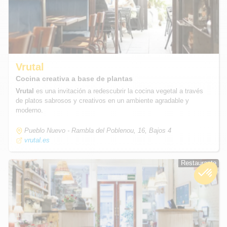
Vrutal
Cocina creativa a base de plantas
Vrutal
es una invitación a redescubrir la cocina vegetal a través
de platos sabrosos y creativos en un ambiente agradable y
moderno.
Pueblo Nuevo - Rambla del Poblenou, 16, Bajos 4
vrutal.es
Restaurante
Restaurante