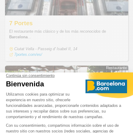
7 Portes
El restaurante más
clásico
y de los más
reconocidos
de
Barcelona
...
Ciutat Vella - Passeig d' Isabel II, 14
7portes.com/es/
Restaurante
Restaurante
Pez Vela