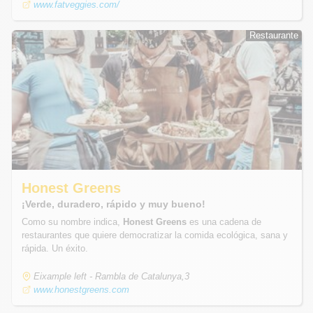
www.fatveggies.com/
Restaurante
Restaurante
Honest Greens
¡Verde, duradero, rápido y muy bueno!
Como su nombre indica,
Honest Greens
es una cadena de
restaurantes que quiere democratizar la comida ecológica, sana y
rápida. Un éxito.
Eixample left - Rambla de Catalunya,3
www.honestgreens.com