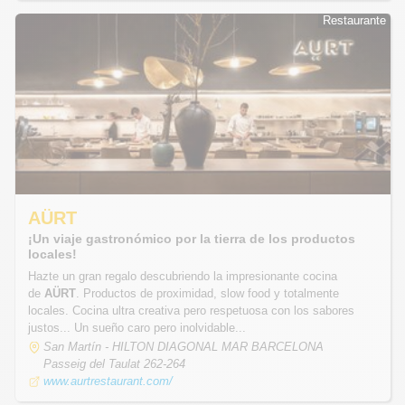
Restaurante
Restaurante
AÜRT
¡Un viaje gastronómico por la tierra de los productos
locales!
Hazte un gran regalo descubriendo la impresionante cocina
de
AÜRT
. Productos de proximidad, slow food y totalmente
locales. Cocina ultra creativa pero respetuosa con los sabores
justos... Un sueño caro pero inolvidable...
San Martín - HILTON DIAGONAL MAR BARCELONA
Passeig del Taulat 262-264
www.aurtrestaurant.com/