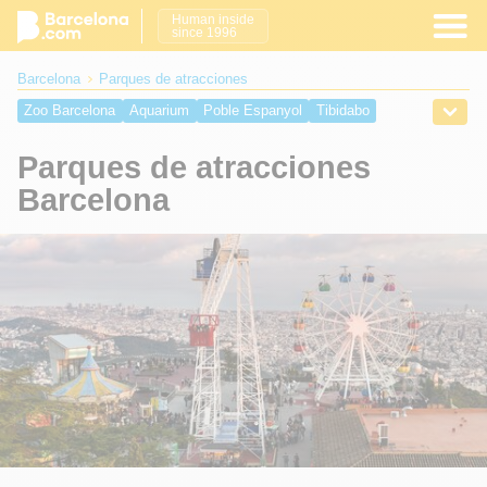
Human inside
since 1996
Barcelona
Parques de atracciones
Zoo Barcelona
Aquarium
Poble Espanyol
Tibidabo
Fuente Mágica
PortAventura World
Parques de atracciones
Barcelona