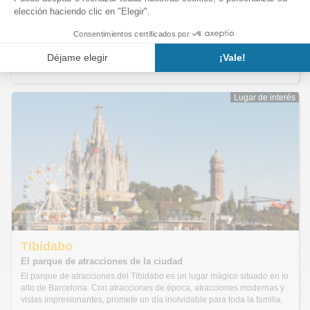
Creado en 1892, el zoológico alberga alrededor de 2000 animales de
300 especies diferentes. También es famoso por sus 1300 árboles,
plantas y flores de 332 variedades botánicas diferentes.
Desde
€ 20,33
Lugar de interés
Lugar de interés
Tibidabo
El parque de atracciones de la ciudad
El parque de atracciones del Tibidabo es un lugar mágico situado en lo
alto de Barcelona. Con atracciones de época, atracciones modernas y
vistas impresionantes, promete un día inolvidable para toda la familia.