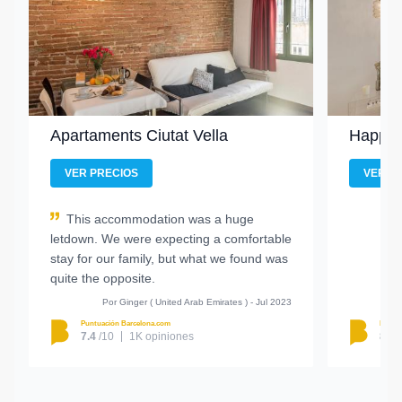
Apartaments Ciutat Vella
Happy 
VER PRECIOS
VER P
This accommodation was a huge
letdown. We were expecting a comfortable
stay for our family, but what we found was
quite the opposite.
Por Ginger ( United Arab Emirates ) - Jul 2023
Puntuación Barcelona.com
Puntu
7.4
/10
1K opiniones
8.5