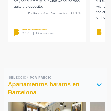
stay for our family, but what we found was
full five-
quite the opposite.
with conv
the city.
Por Ginger ( United Arab Emirates ) - Jul 2023
of the r
Puntuación Barcelona.com
Puntu
7.4
/10
1K opiniones
8.9
SELECCIÓN POR PRECIO
Apartamentos baratos en
Barcelona