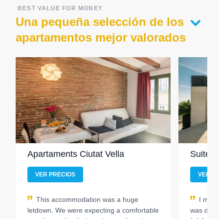
BEST VALUE FOR MONEY
Una pequeña selección de los
apartamentos mejor valorados
Apartaments Ciutat Vella
Suites
VER PRECIOS
VER P
This accommodation was a huge
I must
letdown. We were expecting a comfortable
was defin