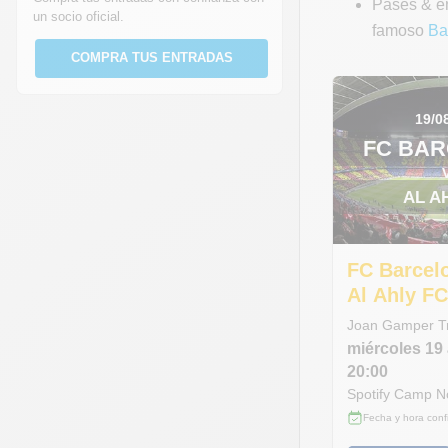
Pases & en
un socio oficial.
famoso
Ba
COMPRA TUS ENTRADAS
19/0
FC BA
AL A
FC Barcel
Al Ahly F
Joan Gamper T
miércoles
19
20:00
Spotify Camp 
Fecha y hora conf