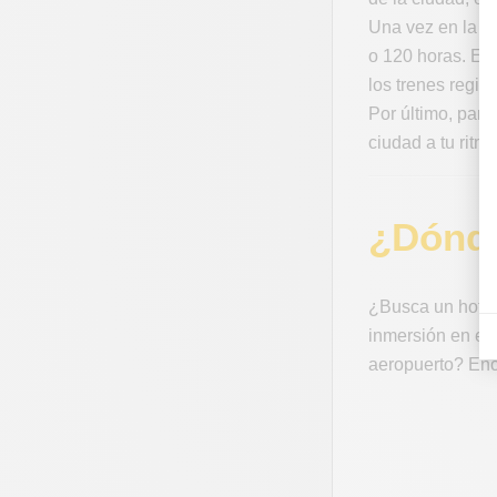
Una vez en la c
o 120 horas. Est
los trenes regio
Por último, para 
ciudad a tu ritmo
¿Dónde
¿Busca un hotel 
inmersión en el 
aeropuerto? Encu