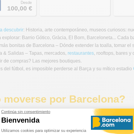
Desde
100,00 €
a descubrir
: Historia, arte contemporáneo, museos curiosos: nue
 explorar: Barrio Gótico, Gràcia, El Born, Barceloneta... Cada b
más bonitas de Barcelona – Dónde extender la toalla, tomar el s
a & Salidas – Tapas, mercados,
restaurantes
, rooftops, bares y
r de compras? Las mejores boutiques️.
s del fútbol, es imposible perderse al Barça y su mítico estadio
moverse por Barcelona?
r Barcelona es muy fácil.
erto
, por ejemplo, se recomienda el
Aerobús
, que ofrece un tr
 decir, hasta la Plaça de Catalunya.