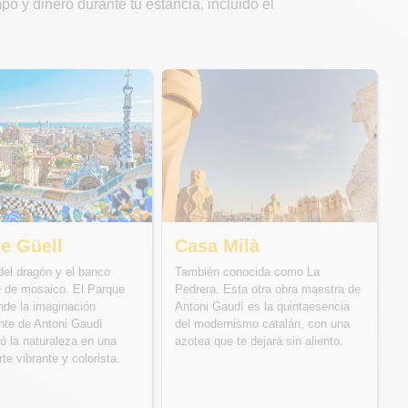
 y dinero durante tu estancia, incluido el
e Güell
Casa Milà
 del dragón y el banco
También conocida como La
e de mosaico. El Parque
Pedrera. Esta otra obra maestra de
nde la imaginación
Antoni Gaudí es la quintaesencia
nte de Antoni Gaudí
del modernismo catalán, con una
ó la naturaleza en una
azotea que te dejará sin aliento.
rte vibrante y colorista.