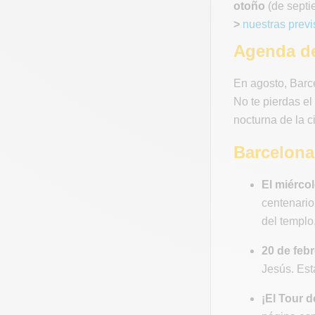
otoño
(de septi
>
nuestras prev
Agenda de
En agosto, Barcel
No te pierdas el
nocturna de la c
Barcelona 
El miércol
centenario 
del templo
20 de febr
Jesús. Est
¡El Tour 