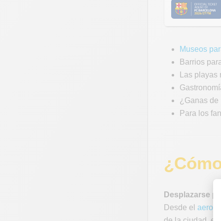
Museos par
Barrios para
Las playas 
Gastronomí
¿Ganas de i
Para los fan
¿Cómo 
Desplazarse po
Desde el
aeropu
de la ciudad, es