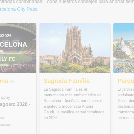
tradas combinadas: Todos nuestros consejos para ahorrar tiempo
rcelona City Pass
.
8/2026
RCELONA
VS
HLY FC
ona
Sagrada Família
Parqu
vs
C
La Sagrada Família es el
El jardín
monumento más emblemático de
ondulant
rophy
Barcelona. Diseñada por el genial
Güell, do
 agosto 2026
-
arquitecto modernista Antoni
desborda
Gaudí, la basílica estará terminada
transform
en 2026.
obra de a
Nou
irmadas