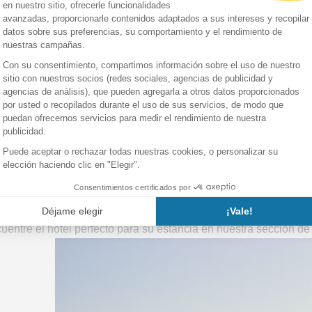
iudad, se puede usar la
Hola Card
, que ofrece acceso ilimitado 
e pase incluye el
metro
, los autobuses (TMB), el tren urbano (F
nales (Rodalies de Catalunya). También puedes comprar billetes
descubrir los lugares turísticos durante tu estancia, el
autobús tu
.
 alojarse en Barcelona?
junto al mar para disfrutar de las playas de Barcelona, una est
Eixample o en el Barrio Gótico para estar en el corazón de la c
entre el hotel perfecto para su estancia en nuestra sección d