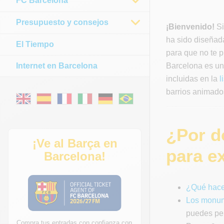
FC Barcelona
Presupuesto y consejos
¡Bienvenido!
Si
ha sido diseñada
El Tiempo
para que no te p
Internet en Barcelona
Barcelona es un
incluidas en la
l
barrios animados
¿Por d
¡Ve al Barça en
para ex
Barcelona!
¿Qué hace
Los monum
puedes per
Compra tus entradas con confianza con