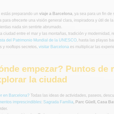
 estás preparando un
viaje a Barcelona
, ya sea para un fin de
 para ofrecerte una visión general clara, inspiradora y útil de 
ierdas nada sin sentirte abrumado.
a ciudad entre el mar y las montañas, tradición y modernidad, 
ista del Patrimonio Mundial de la UNESCO
, hasta las playas b
 y rooftops secretos,
visitar Barcelona
es multiplicar las experi
ónde empezar? Puntos de r
plorar la ciudad
r en Barcelona?
Todas las ideas de actividades, paseos, descu
entos imprescindibles
:
Sagrada Família
, Parc Güell, Casa Bat
der.