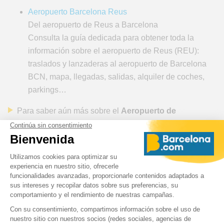
Aeropuerto Barcelona Reus
Del aeropuerto de Reus a Barcelona
Consulta la guía dedicada para obtener toda la
información sobre el aeropuerto de Reus (REU):
traslados y lanzaderas al aeropuerto de Barcelona
BCN, mapa, llegadas, salidas, alquiler de coches,
parkings…
Para saber aún más sobre el
Aeropuerto de
Barcelona
El Prat, utiliza los siguientes dosieres: ¡Sigue
al piloto!