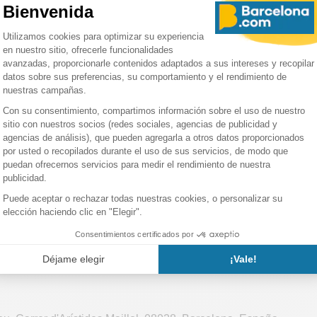
club” es su lema, no hay que olvidar que los socios también so
te una suscripción anual, tienen derecho a votar en la elecció
esperar, alimenta el entusiasmo del público en cada partido. T
 asistiendo al estadio para cada encuentro.
ti vivir esta emoción incomparable de ver un partido en el Cam
 - Sevilla FC
.
ntradas del FC Barcelona:
Vuelve regularmente a esta página
Si un día no hay entradas disponibles, puede que al día siguiente
n Barcelona!
ación sobre el estadio Spo