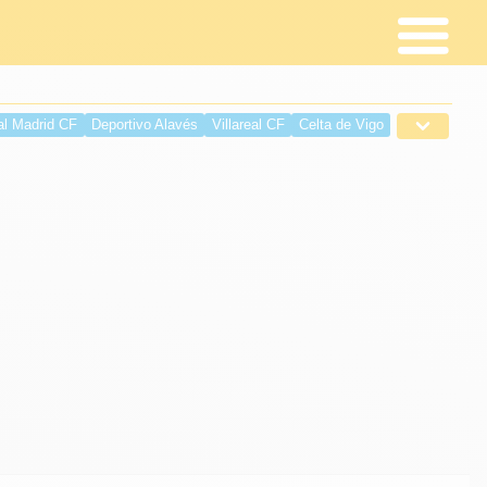
al Madrid CF
Deportivo Alavés
Villareal CF
Celta de Vigo
é
Deportivo de La Coruña
Sevilla FC
RCD Espanyol