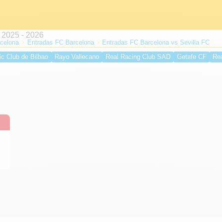
celona
Entradas FC Barcelona
Entradas FC Barcelona vs Sevilla FC
ic Club de Bilbao
Rayo Vallecano
Real Racing Club SAD
Getafe CF
Re
lche CF
Valencia CF
Atlético de Madrid
UD Levante
Real Betis Balompi
 CF