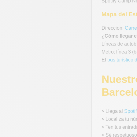
Spotify Camp N
Mapa del Es
Dirección:
Carre
¿Cómo llegar e
Líneas de autobú
Metro: línea 3 (
El
bus turístico
Nuestr
Barcel
> Llega al
Spoti
> Localiza tu nú
> Ten tus entrad
> Sé respetuoso 