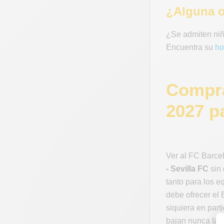
¿Alguna o
¿Se admiten niñ
Encuentra su
ho
Compra
2027 pa
Ver al FC Barcel
- Sevilla FC
sin 
tanto para los 
debe ofrecer el 
siquiera en par
bajan nunca la 