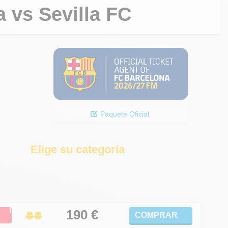
a
vs
Sevilla FC
Paquete Oficial
Elige su categoría
ℹ
190
€
COMPRAR