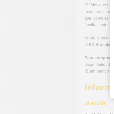
Si “Més que un 
miembros median
que, como es de 
familias enteras
Ahora te toca a 
el
FC Barcelona
Para comprar e
disponibilidad. 
¡Buen partido e
Inform
Dirección