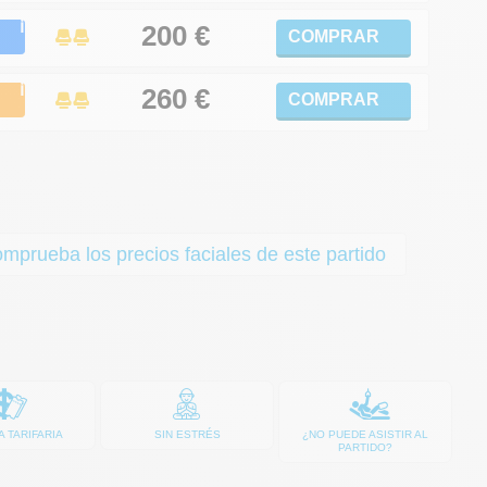
ℹ
200 €
COMPRAR
ℹ
260
€
COMPRAR
prueba los precios faciales de este partido
A TARIFARIA
SIN ESTRÉS
¿NO PUEDE ASISTIR AL
PARTIDO?