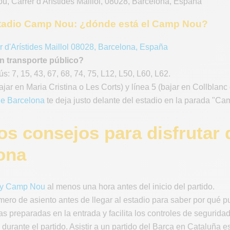
ou
,
Carrer d'Arístides Maillol
,
08028
,
Barcelona
,
España
tadio Camp Nou: ¿dónde está el Camp Nou?
r d'Arístides Maillol 08028, Barcelona, España
n transporte público?
s: 7, 15, 43, 67, 68, 74, 75, L12, L50, L60, L62.
bajar en Maria Cristina o Les Corts) y línea 5 (bajar en Collblanc
 de Barcelona
te deja justo delante del estadio en la parada "C
os consejos para disfrutar 
ona
fy Camp Nou
al menos una hora antes del inicio del partido.
mero de asiento antes de llegar al estadio para saber por qué p
as preparadas en la entrada y facilita los controles de seguridad
durante el partido. Asistir a un partido del Barça en Cataluña e