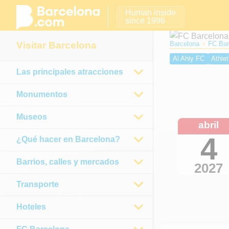
Human inside
since 1996
Visitar Barcelona
Barcelona
FC Bar
Al Ahly FC
Athlet
Las principales atracciones
Real Sociedad
E
Osasuna
Málaga
Monumentos
Museos
abril
4
¿Qué hacer en Barcelona?
Barrios, calles y mercados
2027
Transporte
Hoteles