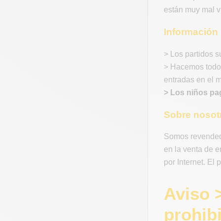
están muy mal vi
Información 
> Los partidos s
> Hacemos todo 
entradas en el 
> Los niños pa
Sobre nosot
Somos revended
en la venta de 
por Internet. El
Aviso 
prohibi