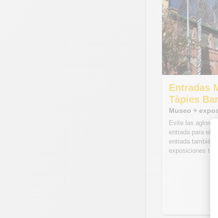
Entradas 
Tàpies Ba
Museo + expos
Evite las aglome
entrada para el 
entrada también 
exposiciones tem