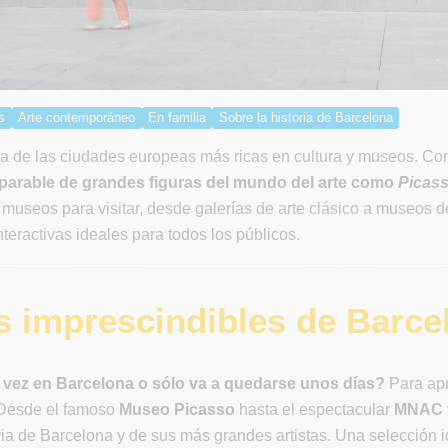
s
Arte contemporáneo
En familia
Sobre la historia de Barcelona
a de las ciudades europeas más ricas en cultura y museos. Co
parable de grandes figuras del mundo del arte como
Picass
e museos para visitar, desde galerías de arte clásico a museos
nteractivas ideales para todos los públicos.
 imprescindibles de Barce
 vez en Barcelona o sólo va a quedarse unos días?
Para apr
. Desde el famoso
Museo Picasso
hasta el espectacular
MNAC y
ria de Barcelona y de sus más grandes artistas. Una selección id