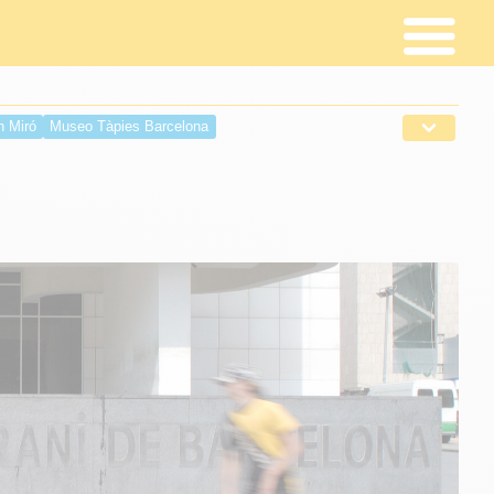
n Miró
Museo Tàpies Barcelona
C
Fundación Dalí Figueres
Fundació Suñol
 del Diseño Barcelona
Museo Egipcio de Barcelona
de la Música Barcelona