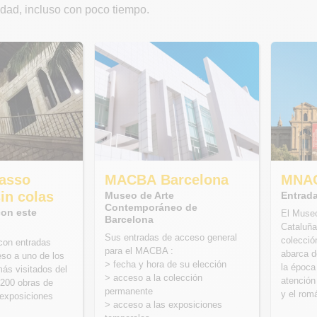
iudad, incluso con poco tiempo.
asso
MACBA Barcelona
MNAC
in colas
Museo de Arte
Entrad
Contemporáneo de
con este
El Museo
Barcelona
Cataluña
Sus entradas de acceso general
colecció
 con entradas
para el MACBA :
abarca d
ceso a uno de los
> fecha y hora de su elección
la época
ás visitados del
> acceso a la colección
atención
200 obras de
permanente
y el rom
exposiciones
> acceso a las exposiciones