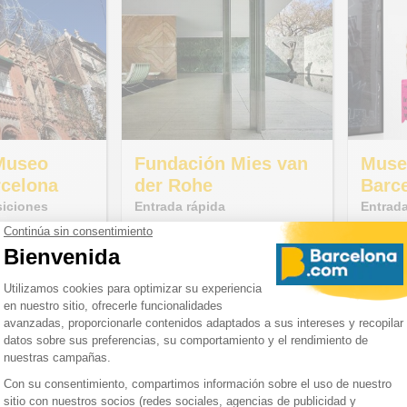
Museo
Fundación Mies van
Muse
rcelona
der Rohe
Barc
iciones
Entrada rápida
Entrada
raciones con esta
Descubra el Pabellón Mies van der
Evite la
Museo Tàpies. La
Rohe, su jardín y su librería
Moco Ba
da acceso a las
especializada.
> Acceso
porales.
> Audiog
código Q
Desde
Desde
€ 15,00
€ 9,00