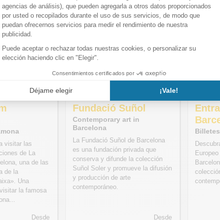
um
Fundació Suñol
Entr
Barc
Contemporary art in
Barcelona
ramona
Billete
La Fundació Suñol de Barcelona
 visitar las
Descubr
es una fundación privada que
ciones de La
Europeo 
conserva y difunde la colección
lona, una de las
Barcelon
Suñol Soler y promueve la difusión
a de la
colección
y producción de arte
aixa». Una
contempo
contemporáneo.
visitar la famosa
na...
Desde
Desde