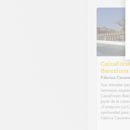
CaixaFor
Barcelona
Fàbrica Casa
Sus entradas para
hermosas exposi
CaixaForum Barce
joyas de la coron
«Fundación La C
oportunidad para 
Fàbrica Casaramo