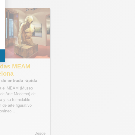
adas MEAM
elona
s de entrada rápida
a el MEAM (Museo
de Arte Moderno) de
a y su formidable
 de arte figurativo
ráneo...
Desde