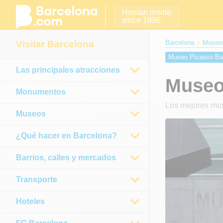
Human inside
since 1996
Visitar Barcelona
Barcelona
Museos
Museo Picasso Ba
Las principales atracciones
Fundación Mies va
Museo
Foto Colectania
Monumentos
Museo Frederic M
Los mejores mus
Museo Nacional de
Museos
¿Qué hacer en Barcelona?
Barrios, calles y mercados
Transporte
Hoteles