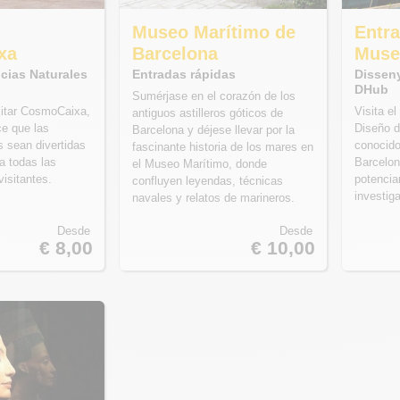
Museo Marítimo de
Entra
xa
Barcelona
Muse
cias Naturales
Entradas rápidas
Dissen
DHub
Sumérjase en el corazón de los
sitar CosmoCaixa,
Visita e
antiguos astilleros góticos de
e que las
Diseño d
Barcelona y déjese llevar por la
s sean divertidas
conocid
fascinante historia de los mares en
ra todas las
Barcelo
el Museo Marítimo, donde
isitantes.
potencia
confluyen leyendas, técnicas
investig
navales y relatos de marineros.
Desde
Desde
€ 8,00
€ 10,00