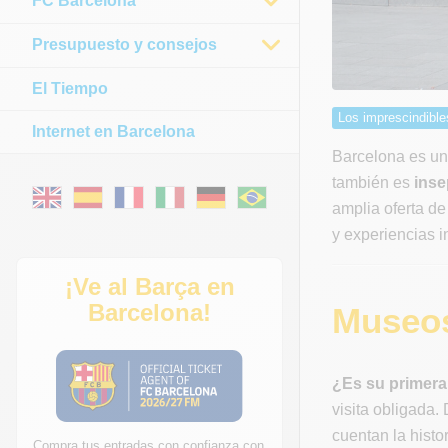
FC Barcelona
Presupuesto y consejos
El Tiempo
Los imprescindible
Internet en Barcelona
Barcelona es un
también es
inse
amplia oferta d
y experiencias i
¡Ve al Barça en
Barcelona!
Museos
¿Es su primera
visita obligada
cuentan la histo
Compra tus entradas con confianza con