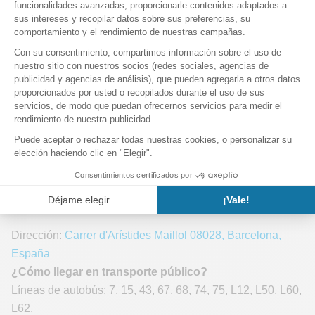
haya nuevas, ¡hasta la fecha del partido!
¡Buen partido en Barcelona!
Información sobre el estadio
Spotify Camp Nou
Dirección
Spotify Camp Nou
,
Carrer d'Arístides Maillol
,
08028
,
Barcelona
,
España
Mapa del Estadio Camp Nou: ¿dónde está el
Camp Nou?
Dirección:
Carrer d'Arístides Maillol 08028, Barcelona,
España
¿Cómo llegar en transporte público?
Líneas de autobús: 7, 15, 43, 67, 68, 74, 75, L12, L50, L60,
L62.