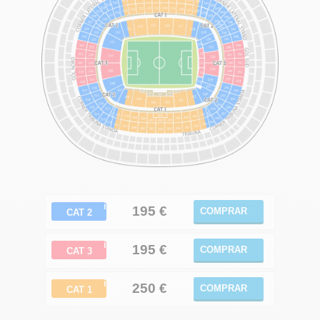
ℹ
195
€
COMPRAR
CAT 2
ℹ
195 €
COMPRAR
CAT 3
ℹ
250
€
COMPRAR
CAT 1