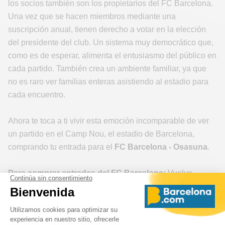
los socios también son los propietarios del FC Barcelona.
Una vez que se hacen miembros mediante una
suscripción anual, tienen derecho a votar en la elección
del presidente del club. Un sistema muy democrático que,
como es de esperar, alimenta el entusiasmo del público en
cada partido. También crea un ambiente familiar, ya que
no es raro ver familias enteras asistiendo al estadio para
cada encuentro.
Ahora te toca a ti vivir esta emoción incomparable de ver
un partido en el Camp Nou, el estadio de Barcelona,
comprando tu entrada para el
FC Barcelona - Osasuna
.
Para comprar entradas del FC Barcelona:
Vuelve
regularmente a esta página, ya que ponemos las entradas
a la venta en función de su disponibilidad. Si un día no
hay entradas disponibles, puede que al día siguiente sí