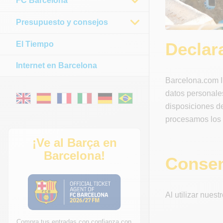
FC Barcelona
Presupuesto y consejos
Declar
El Tiempo
Internet en Barcelona
Barcelona.com I
datos personale
disposiciones de
procesamos los d
¡Ve al Barça en
Barcelona!
Consen
Al utilizar nues
Compra tus entradas con confianza con