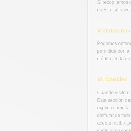
Si recopilamos 
nuestro sitio w
V. Datos rec
Podemos obtener
permitida por la
crédito, en la me
VI. Cookies
Cuando visite n
Esta sección des
explica cómo la
disfrutar de toda
acepta recibir t
cambiar su conf