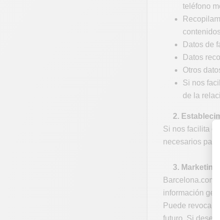
teléfono mó
Recopilamo
contenidos
Datos de f
Datos reco
Otros dato
Si nos fac
de la relac
2. Establecim
Si nos facilita 
necesarios para 
3. Marketing
Barcelona.com pu
información gene
Puede revocar l
futuro. Si desea