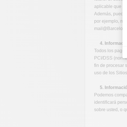
aplicable que re
Además, puede o
por ejemplo, med
mail@Barcelon
4. Información
Todos los pagos
PCI/DSS (normas 
fin de procesar
uso de los Sitio
5. Informaci
Podemos compart
identificará pe
sobre usted, o q