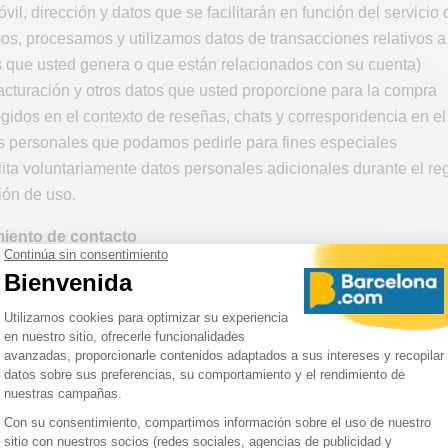
vil, dirección y datos que se facilitarán en función del servicio 
s, procesamos y utilizamos datos de transacciones relativos a 
 que usted genera o que están relacionados con su cuenta)
acturación y otros datos que usted proporcione para la compra
gidos en el contexto de reseñas, chats y correspondencia en el s
s personales que podamos pedirle para fines especiales
ilita voluntariamente datos personales adicionales durante el reg
ión de uso.
iento de contacto
datos personales con el fin de ponerse en contacto con nosotros
los fines de la comunicación correspondiente.
ede procesar y utilizar sus datos personales con fines de mark
ral o de carácter publicitario (newsletter), sobre la base de l
as declaraciones de consentimiento que nos haya otorgado a es
 dejar de recibir estos correos electrónicos de nuestra parte, si