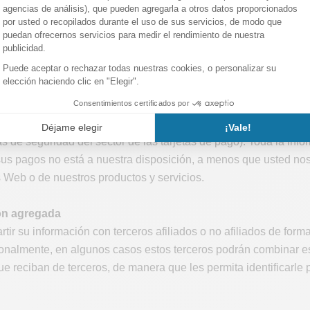
ciba de nosotros, que le permitirá dejar de recibir este tipo de 
ponerse a este uso, en la medida en que utilicemos sus datos 
idas de marketing postal. En ambos casos, basta con enviar un 
a.com
.
 que facilita a los procesadores de pagos
 realizados son procesados por un servicio de procesamiento 
de seguridad del sector de las tarjetas de pago). Toda la info
 sus pagos no está a nuestra disposición, a menos que usted no
s Web o de nuestros productos y servicios.
ón agregada
ir su información con terceros afiliados o no afiliados de for
rsonalmente, en algunos casos estos terceros podrán combinar e
ue reciban de terceros, de manera que les permita identificarle