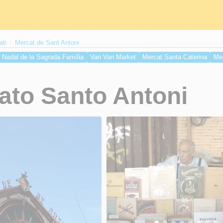
ati
Mercat de Sant Antoni
e Nadal de la Sagrada Família
Van Van Market
Mercat Santa Caterina
Mer
ts
Mercat de Sant Antoni
Mercato La Boqueria
ato Santo Antoni