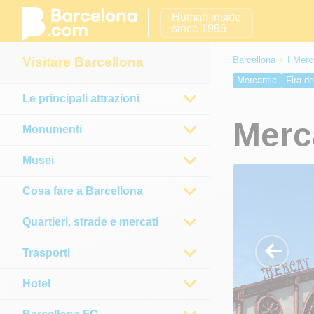
Human inside
since 1996
Visitare Barcellona
Barcellona
I Merc
Mercantic
Fira d
Le principali attrazioni
Mercat dels Encan
Merc
Monumenti
Musei
Cosa fare a Barcellona
Quartieri, strade e mercati
Trasporti
Hotel