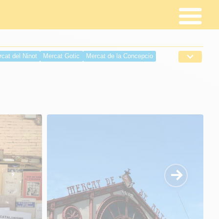
cat del Ninot
Mercat Gotic
Mercat de la Concepcio