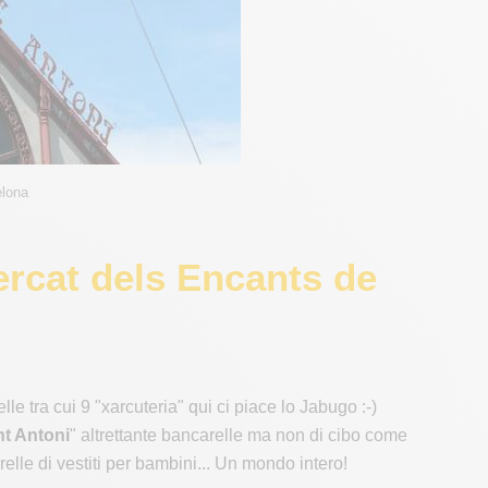
elona
ercat dels Encants de
e tra cui 9 "xarcuteria" qui ci piace lo Jabugo :-)
nt Antoni
" altrettante bancarelle ma non di cibo come
lle di vestiti per bambini... Un mondo intero!