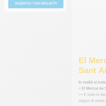
ACQUISTA I TUOI BIGLIETTI
El Mer
Sant A
In realtà si tra
>
El Mercat de 
>> E sotto lo st
negozi di moda p