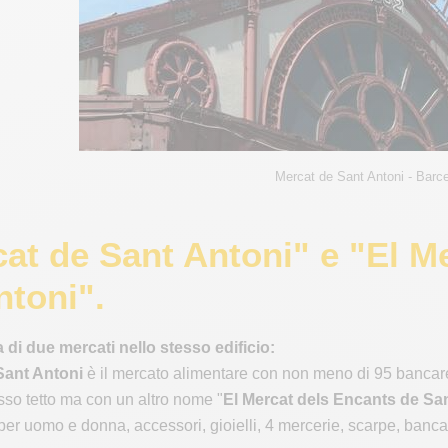
Mercat de Sant Antoni - Barc
cat de Sant Antoni" e "El M
ntoni".
tta di due mercati nello stesso edificio:
Sant Antoni
è il mercato alimentare con non meno di 95 bancarell
esso tetto ma con un altro nome "
El Mercat dels Encants de Sa
er uomo e donna, accessori, gioielli, 4 mercerie, scarpe, bancare