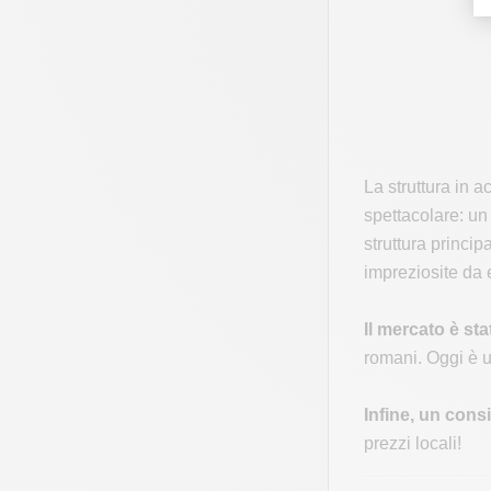
La struttura in a
spettacolare: un
struttura princip
impreziosite da e
Il mercato è st
romani. Oggi è u
Infine, un cons
prezzi locali!