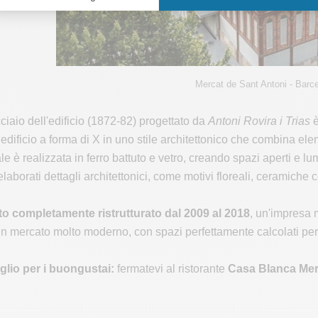
Mercat de Sant Antoni - Barc
cciaio dell'edificio (1872-82) progettato da
Antoni Rovira i Trias
è
 edificio a forma di X in uno stile architettonico che combina e
ale è realizzata in ferro battuto e vetro, creando spazi aperti e l
laborati dettagli architettonici, come motivi floreali, ceramiche co
ato completamente ristrutturato dal 2009 al 2018
, un'impresa m
n mercato molto moderno, con spazi perfettamente calcolati per il
iglio per i buongustai:
fermatevi al ristorante
Casa Blanca Mer