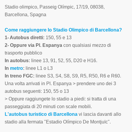
Stadio olimpico
,
Passeig Olímpic, 17/19
,
08038
,
Barcellona
,
Spagna
Come raggiungere lo Stadio Olimpico di Barcellona?
1- Autobus diretti:
150, 55 e 13
2- Oppure via Pl. Espanya
con qualsiasi mezzo di
trasporto pubblico
In autobus:
linee 13, 91, 52, 55, D20 e H16.
In
metro
:
linee L1 o L3
In treno FGC:
linee S3, S4, S8, S9, R5, R50, R6 e R60.
Una volta arrivati in Pl. Espanya > prendere uno dei 3
autobus seguenti: 150, 55 o 13
> Oppure raggiungete lo stadio a piedi: si tratta di una
passeggiata di 20 minuti con scale mobili.
L'autobus turistico di Barcellona
vi lascia davanti allo
stadio alla fermata "Estadio Olímpico De Montjuïc".