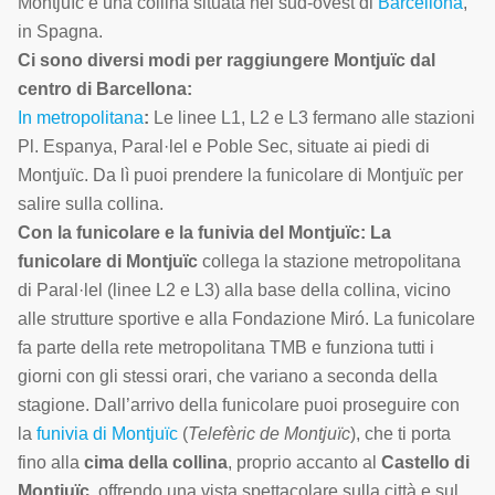
Montjuïc è una collina situata nel sud-ovest di
Barcellona
,
in Spagna.
Ci sono diversi modi per raggiungere Montjuïc dal
centro di Barcellona:
In metropolitana
:
Le linee L1, L2 e L3 fermano alle stazioni
Pl. Espanya, Paral·lel e Poble Sec, situate ai piedi di
Montjuïc. Da lì puoi prendere la funicolare di Montjuïc per
salire sulla collina.
Con la funicolare e la funivia del Montjuïc:
La
funicolare di Montjuïc
collega la stazione metropolitana
di Paral·lel (linee L2 e L3) alla base della collina, vicino
alle strutture sportive e alla Fondazione Miró. La funicolare
fa parte della rete metropolitana TMB e funziona tutti i
giorni con gli stessi orari, che variano a seconda della
stagione. Dall’arrivo della funicolare puoi proseguire con
la
funivia di Montjuïc
(
Telefèric de Montjuïc
), che ti porta
fino alla
cima della collina
, proprio accanto al
Castello di
Montjuïc
, offrendo una vista spettacolare sulla città e sul