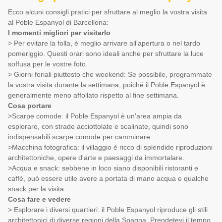
Ecco alcuni consigli pratici per sfruttare al meglio la vostra visita
al Poble Espanyol di Barcellona:
I momenti migliori per visitarlo
> Per evitare la folla, è meglio arrivare all'apertura o nel tardo
pomeriggio. Questi orari sono ideali anche per sfruttare la luce
soffusa per le vostre foto.
> Giorni feriali piuttosto che weekend: Se possibile, programmate
la vostra visita durante la settimana, poiché il Poble Espanyol è
generalmente meno affollato rispetto al fine settimana.
Cosa portare
>Scarpe comode: il Poble Espanyol è un'area ampia da
esplorare, con strade acciottolate e scalinate, quindi sono
indispensabili scarpe comode per camminare.
>Macchina fotografica: il villaggio è ricco di splendide riproduzioni
architettoniche, opere d'arte e paesaggi da immortalare.
>Acqua e snack: sebbene in loco siano disponibili ristoranti e
caffè, può essere utile avere a portata di mano acqua e qualche
snack per la visita.
Cosa fare e vedere
> Esplorare i diversi quartieri: il Poble Espanyol riproduce gli stili
architettonici di diverse regioni della Spagna. Prendetevi il tempo