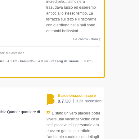
incredibile...l'atmosfera
trasudava lusso ed esseremo
antico allo stesso tempo. La
terrazza sul tetto e il ristorante
con giardiono nella hall sono
entrambi bellissimi.
Da Zoomix ( Italia )
resse di Barcellona
ell
: 4.1 km
-
Camp Nou
: 4.9 km
-
Passeig de Gràcia
: 0.9 km
-
Barcelona.com score
9.7
/10
3.2K recensioni
othic Quarter quartiere di
È stato un vero piacere poter
vivere una vacanza vicino casa
così piacevole! Il personale era
davvero gentile e cordiale,
l'ambiente curato e con dettagli