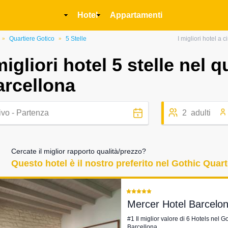
Main
Hotel
Appartamenti
navigation
Quartiere Gotico
5 Stelle
I migliori hotel a 
»
»
migliori hotel 5 stelle nel q
arcellona
2
adulti
Cercate il miglior rapporto qualità/prezzo?
Questo hotel è il nostro preferito nel Gothic Quart
Mercer Hotel Barcelo
#1 Il miglior valore di 6 Hotels nel G
Barcellona