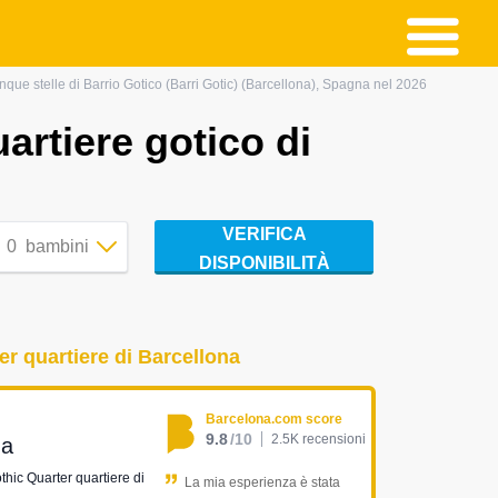
cinque stelle di Barrio Gotico (Barri Gotic) (Barcellona), Spagna nel 2026
uartiere gotico di
VERIFICA
0
bambini
DISPONIBILITÀ
er quartiere di Barcellona
Barcelona.com score
9.8
/10
2.5K recensioni
na
othic Quarter quartiere di
La mia esperienza è stata