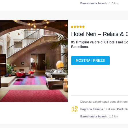
Barceloneta beach
: 1.5 km
Hotel Neri – Relais &
#5 Il miglior valore di 6 Hotels nel G
Barcellona
MOSTRA I PREZZI
Distanza dai principali punti di inter
Sagrada Familia
: 2.3 km
-
Park Gu
Barceloneta beach
: 1.2 km