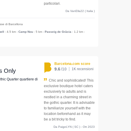
particolari.
Da VanElla22 ( Italia )
esse di Barcellona
ell
: 4.5 km
-
Camp Nou
: 5 km
-
Passeig de Gràcia
: 1.2 km
-
Barcelona.com score
9.6
/10
1K recensioni
ts Only
othic Quarter quartiere di
Chic and sophisticated! This
exclusive boutique hotel caters
exclusively to adults and is
nestled in a charming street in
the gothic quarter. It is advisable
to familiarize yourself with the
location beforehand as it may
be a bit tricky to find.
Da PaigeLYN ( SC ) - Ott 2023