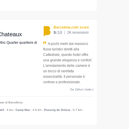
Barcelona.com score
9
/10
2K recensioni
 Chateaux
othic Quarter quartiere di
A pochi metri dai massicci
flussi turistici diretti alla
Cattedrale, questo hotel offre
una grande eleganza e confort.
L'arredamento delle camere è
un tocco di rarefatta
essenzialità. Il personale è
cortese e professionale.
Da Citfrut ( Italia )
esse di Barcellona
ell
: 4 km
-
Camp Nou
: 4.6 km
-
Passeig de Gràcia
: 0.7 km
-