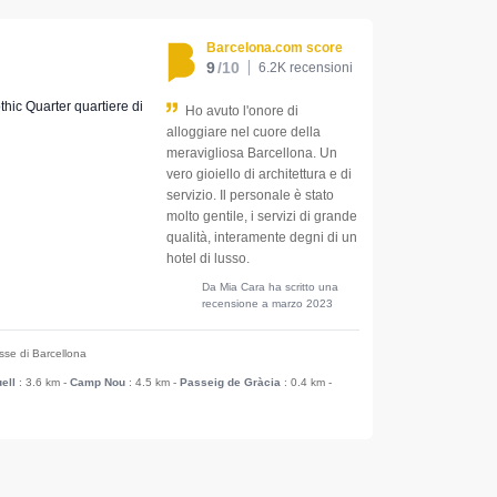
Barcelona.com score
9
/10
6.2K recensioni
othic Quarter quartiere di
Ho avuto l'onore di
alloggiare nel cuore della
meravigliosa Barcellona. Un
vero gioiello di architettura e di
servizio. Il personale è stato
molto gentile, i servizi di grande
qualità, interamente degni di un
hotel di lusso.
Da Mia Cara ha scritto una
recensione a marzo 2023
esse di Barcellona
ell
: 3.6 km
-
Camp Nou
: 4.5 km
-
Passeig de Gràcia
: 0.4 km
-