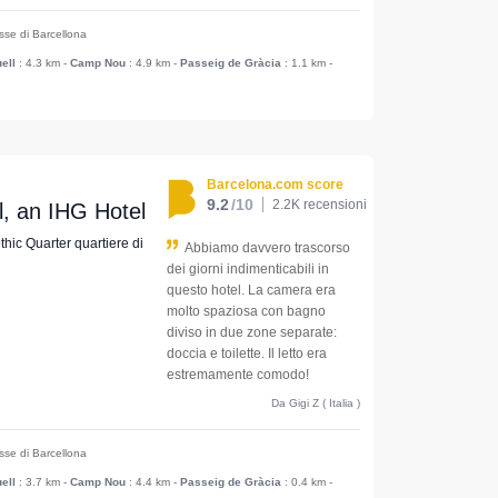
esse di Barcellona
ell
: 4.3 km
-
Camp Nou
: 4.9 km
-
Passeig de Gràcia
: 1.1 km
-
Barcelona.com score
9.2
/10
2.2K recensioni
l, an IHG Hotel
othic Quarter quartiere di
Abbiamo davvero trascorso
dei giorni indimenticabili in
questo hotel. La camera era
molto spaziosa con bagno
diviso in due zone separate:
doccia e toilette. Il letto era
estremamente comodo!
Da Gigi Z ( Italia )
esse di Barcellona
ell
: 3.7 km
-
Camp Nou
: 4.4 km
-
Passeig de Gràcia
: 0.4 km
-