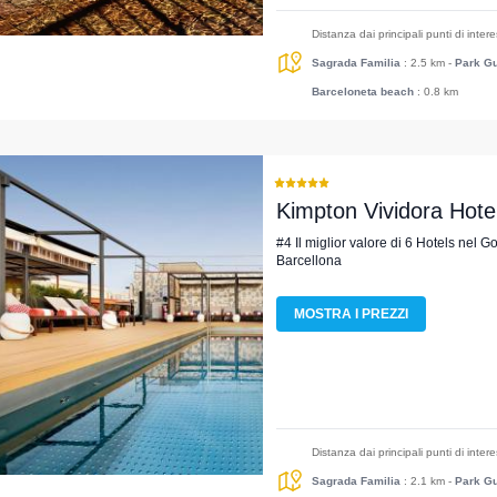
Distanza dai principali punti di inter
Sagrada Familia
: 2.5 km
-
Park Gu
Barceloneta beach
: 0.8 km
Kimpton Vividora Hote
#4 Il miglior valore di 6 Hotels nel G
Barcellona
MOSTRA I PREZZI
Distanza dai principali punti di inter
Sagrada Familia
: 2.1 km
-
Park Gu