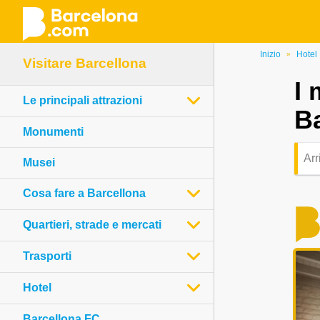
Salta
Inizio
Hotel
»
Visitare Barcellona
al
I 
contenuto
Le principali attrazioni
principale
B
Monumenti
Musei
Cosa fare a Barcellona
Quartieri, strade e mercati
Trasporti
Hotel
Barcellona FC