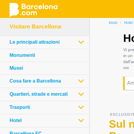
Salta
Inizio
Hotel
»
Visitare Barcellona
al
Ho
contenuto
Le principali attrazioni
principale
Vi pr
Monumenti
in un
dall'
voi.
Musei
Cosa fare a Barcellona
Quartieri, strade e mercati
Trasporti
ESCLUSIVI
Hotel
Sul 
Barcellona FC