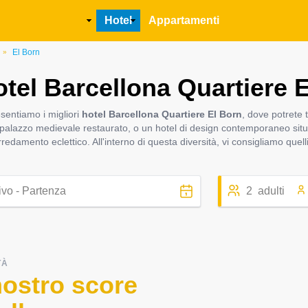
Main
Hotel
Appartamenti
navigation
El Born
»
tel Barcellona Quartiere 
esentiamo i migliori
hotel Barcellona Quartiere El Born
, dove potrete t
 palazzo medievale restaurato, o un hotel di design contemporaneo situa
arredamento eclettico. All'interno di questa diversità, vi consigliamo qu
2
adulti
TÀ
nostro score