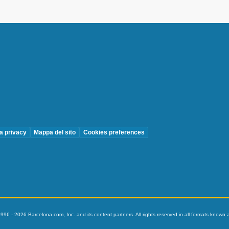
la privacy
Mappa del sito
Cookies preferences
996 - 2026 Barcelona.com, Inc. and its content partners. All rights reserved in all formats know