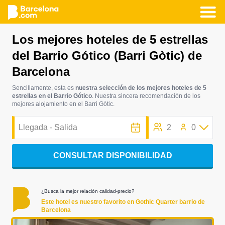
Pasar
Los mejores hoteles de 5 estrellas
al
del Barrio Gótico (Barri Gòtic) de
contenido
principal
Barcelona
Sencillamente, esta es
nuestra selección de los mejores hoteles de 5
estrellas en el Barrio Gótico
. Nuestra sincera recomendación de los
mejores alojamiento en el Barri Gòtic.
2
0
CONSULTAR DISPONIBILIDAD
¿Busca la mejor relación calidad-precio?
Este hotel es nuestro favorito en Gothic Quarter barrio de
Barcelona