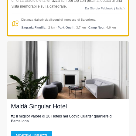
di forza assoluto è la terrazza sul roof top con piscina, dotata di una
vista memorabile sulla cattedrale.
Da Giorgio Febbraio ( Italia )
Distanza dai principali punti di interesse di Barcellona
Sagrada Familia
: 2 km
-
Park Guell
: 3.7 km
-
Camp Nou
: 4.6 km
Maldà Singular Hotel
#2 Il miglior valore di 20 Hotels nel Gothic Quarter quartiere di
Barcellona
MOSTRA I PREZZI