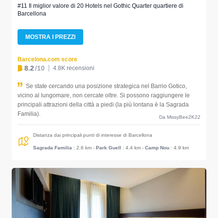
#11 Il miglior valore di 20 Hotels nel Gothic Quarter quartiere di
Barcellona
MOSTRA I PREZZI
Barcelona.com score
8.2
/10
4.8K recensioni
Se state cercando una posizione strategica nel Barrio Gotico,
vicino al lungomare, non cercate oltre. Si possono raggiungere le
principali attrazioni della città a piedi (la più lontana è la Sagrada
Familia).
Da MissyBee2K22
Distanza dai principali punti di interesse di Barcellona
Sagrada Familia
: 2.6 km
-
Park Guell
: 4.4 km
-
Camp Nou
: 4.9 km