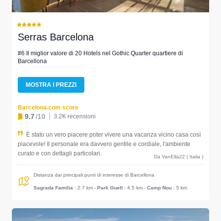
Serras Barcelona
#6 Il miglior valore di 20 Hotels nel Gothic Quarter quartiere di
Barcellona
MOSTRA I PREZZI
Barcelona.com score
9.7
/10
3.2K recensioni
È stato un vero piacere poter vivere una vacanza vicino casa così
piacevole! Il personale era davvero gentile e cordiale, l'ambiente
curato e con dettagli particolari.
Da VanElla22 ( Italia )
Distanza dai principali punti di interesse di Barcellona
Sagrada Familia
: 2.7 km
-
Park Guell
: 4.5 km
-
Camp Nou
: 5 km