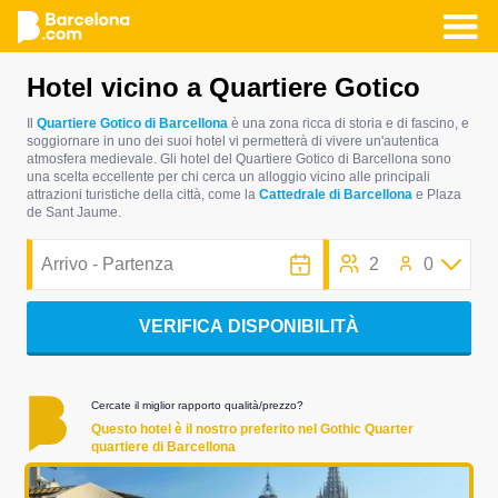
Salta
Hotel vicino a Quartiere Gotico
al
contenuto
Il
Quartiere Gotico di Barcellona
è una zona ricca di storia e di fascino, e
soggiornare in uno dei suoi hotel vi permetterà di vivere un'autentica
principale
atmosfera medievale. Gli hotel del Quartiere Gotico di Barcellona sono
una scelta eccellente per chi cerca un alloggio vicino alle principali
attrazioni turistiche della città, come la
Cattedrale di Barcellona
e Plaza
de Sant Jaume.
2
0
VERIFICA DISPONIBILITÀ
Cercate il miglior rapporto qualità/prezzo?
Questo hotel è il nostro preferito nel Gothic Quarter
quartiere di Barcellona