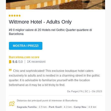
Wittmore Hotel - Adults Only
#9 Il miglior valore di 20 Hotels nel Gothic Quarter quartiere di
Barcellona
MOSTRA I PREZZI
Barcelona.com score
9.6
/10
1K recensioni
Chic and sophisticated! This exclusive boutique hotel caters
exclusively to adults and is nestled in a charming street in the gothic
quarter. It is advisable to familiarize yourself with the location
beforehand as it may be a bit tricky to find.
Da PaigeLYN ( SC ) - Ott 2023
Distanza dai principali punti di interesse di Barcellona
Sagrada Familia
: 2.5 km
-
Park Guell
: 4.3 km
-
Camp Nou
: 4.9 km