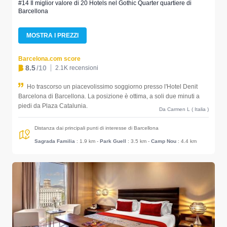
#14 Il miglior valore di 20 Hotels nel Gothic Quarter quartiere di
Barcellona
MOSTRA I PREZZI
Barcelona.com score
8.5
/10
2.1K recensioni
Ho trascorso un piacevolissimo soggiorno presso l'Hotel Denit
Barcelona di Barcellona. La posizione è ottima, a soli due minuti a
piedi da Plaza Catalunia.
Da Carmen L ( Italia )
Distanza dai principali punti di interesse di Barcellona
Sagrada Familia
: 1.9 km
-
Park Guell
: 3.5 km
-
Camp Nou
: 4.4 km