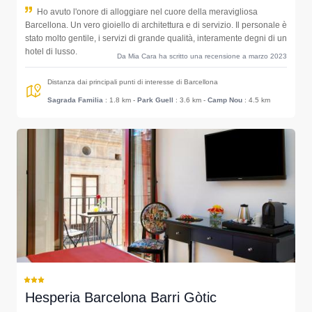
Ho avuto l'onore di alloggiare nel cuore della meravigliosa
Barcellona. Un vero gioiello di architettura e di servizio. Il personale è
stato molto gentile, i servizi di grande qualità, interamente degni di un
hotel di lusso.
Da Mia Cara ha scritto una recensione a marzo 2023
Distanza dai principali punti di interesse di Barcellona
Sagrada Familia
: 1.8 km
-
Park Guell
: 3.6 km
-
Camp Nou
: 4.5 km
Hesperia Barcelona Barri Gòtic