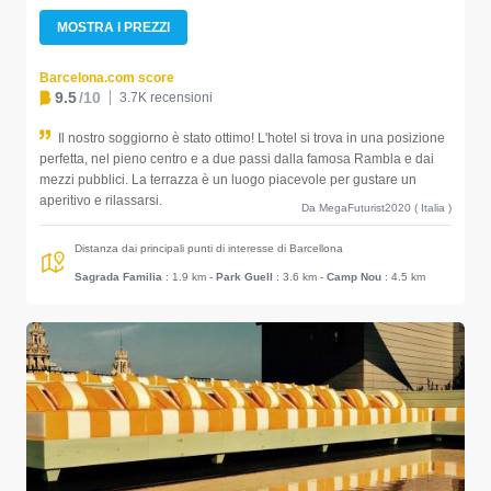
MOSTRA I PREZZI
Barcelona.com score
9.5
/10
3.7K recensioni
Il nostro soggiorno è stato ottimo! L'hotel si trova in una posizione
perfetta, nel pieno centro e a due passi dalla famosa Rambla e dai
mezzi pubblici. La terrazza è un luogo piacevole per gustare un
aperitivo e rilassarsi.
Da MegaFuturist2020 ( Italia )
Distanza dai principali punti di interesse di Barcellona
Sagrada Familia
: 1.9 km
-
Park Guell
: 3.6 km
-
Camp Nou
: 4.5 km