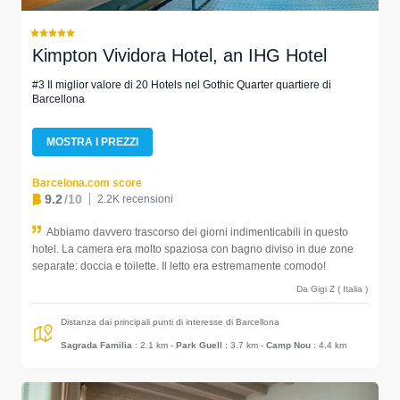
Kimpton Vividora Hotel, an IHG Hotel
#3 Il miglior valore di 20 Hotels nel Gothic Quarter quartiere di
Barcellona
MOSTRA I PREZZI
Barcelona.com score
9.2
/10
2.2K recensioni
Abbiamo davvero trascorso dei giorni indimenticabili in questo
hotel. La camera era molto spaziosa con bagno diviso in due zone
separate: doccia e toilette. Il letto era estremamente comodo!
Da Gigi Z ( Italia )
Distanza dai principali punti di interesse di Barcellona
Sagrada Familia
: 2.1 km
-
Park Guell
: 3.7 km
-
Camp Nou
: 4.4 km