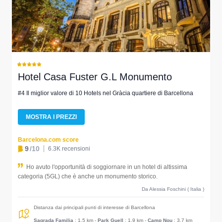
Hotel Casa Fuster G.L Monumento
#4 Il miglior valore di 10 Hotels nel Gràcia quartiere di Barcellona
MOSTRA I PREZZI
Barcelona.com score
9
/10
6.3K recensioni
Ho avuto l'opportunità di soggiornare in un hotel di altissima
categoria (5GL) che è anche un monumento storico.
Da Alessia Foschini ( Italia )
Distanza dai principali punti di interesse di Barcellona
Sagrada Familia
: 1.5 km
-
Park Guell
: 1.9 km
-
Camp Nou
: 3.7 km