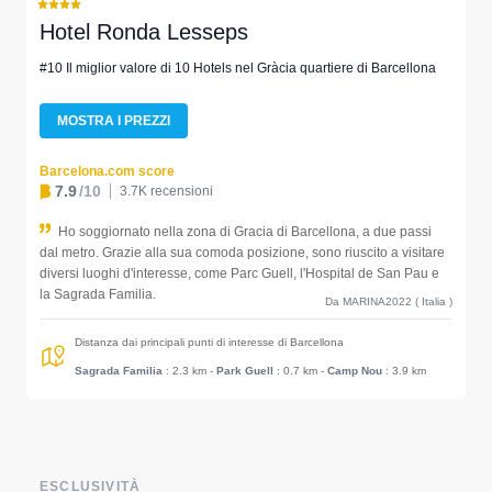
Hotel Ronda Lesseps
#10 Il miglior valore di 10 Hotels nel Gràcia quartiere di Barcellona
MOSTRA I PREZZI
Barcelona.com score
7.9
/10
3.7K recensioni
Ho soggiornato nella zona di Gracia di Barcellona, a due passi
dal metro. Grazie alla sua comoda posizione, sono riuscito a visitare
diversi luoghi d'interesse, come Parc Guell, l'Hospital de San Pau e
la Sagrada Familia.
Da MARINA2022 ( Italia )
Distanza dai principali punti di interesse di Barcellona
Sagrada Familia
: 2.3 km
-
Park Guell
: 0.7 km
-
Camp Nou
: 3.9 km
ESCLUSIVITÀ