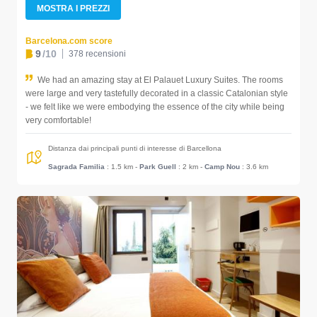
MOSTRA I PREZZI
Barcelona.com score
9
/10
378 recensioni
We had an amazing stay at El Palauet Luxury Suites. The rooms
were large and very tastefully decorated in a classic Catalonian style
- we felt like we were embodying the essence of the city while being
very comfortable!
Distanza dai principali punti di interesse di Barcellona
Sagrada Familia
: 1.5 km
-
Park Guell
: 2 km
-
Camp Nou
: 3.6 km