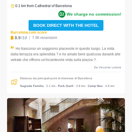
0.1 km from Cathedral of Barcelona
We charge no commission!
BOOK DIRECT WITH THE HOTEL
Barcelona.com score
8.9
/10
7.3K recensioni
Ho trascorso un soggiorno piacevole in questo luogo. La vista
dalla terrazza era splendida ? e ho amato bere qualcosa davanti alle
vetrate che offrono un'incantevole vista sulla piazza ?.
Da Vincente Lettore
Distanza dai principali punti di interesse di Barcellona
Sagrada Familia
: 2.1 km
-
Park Guell
: 3.8 km
-
Camp Nou
: 4.6 km