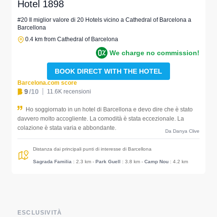
Hotel 1898
#20 Il miglior valore di 20 Hotels vicino a Cathedral of Barcelona a
Barcellona
0.4 km from Cathedral of Barcelona
We charge no commission!
BOOK DIRECT WITH THE HOTEL
Barcelona.com score
9
/10
11.6K recensioni
Ho soggiornato in un hotel di Barcellona e devo dire che è stato
davvero molto accogliente. La comodità è stata eccezionale. La
colazione è stata varia e abbondante.
Da Danya Clive
Distanza dai principali punti di interesse di Barcellona
Sagrada Familia
: 2.3 km
-
Park Guell
: 3.8 km
-
Camp Nou
: 4.2 km
ESCLUSIVITÀ