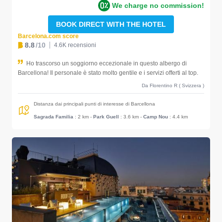
We charge no commission!
BOOK DIRECT WITH THE HOTEL
Barcelona.com score
8.8
/10
4.6K recensioni
Ho trascorso un soggiorno eccezionale in questo albergo di
Barcellona! Il personale è stato molto gentile e i servizi offerti al top.
Da Florentino R ( Svizzera )
Distanza dai principali punti di interesse di Barcellona
Sagrada Familia
: 2 km
-
Park Guell
: 3.6 km
-
Camp Nou
: 4.4 km