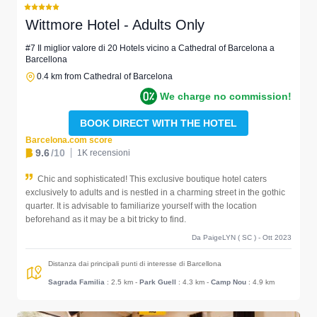
Wittmore Hotel - Adults Only
#7 Il miglior valore di 20 Hotels vicino a Cathedral of Barcelona a
Barcellona
0.4 km from Cathedral of Barcelona
We charge no commission!
BOOK DIRECT WITH THE HOTEL
Barcelona.com score
9.6
/10
1K recensioni
Chic and sophisticated! This exclusive boutique hotel caters
exclusively to adults and is nestled in a charming street in the gothic
quarter. It is advisable to familiarize yourself with the location
beforehand as it may be a bit tricky to find.
Da PaigeLYN ( SC ) - Ott 2023
Distanza dai principali punti di interesse di Barcellona
Sagrada Familia
: 2.5 km
-
Park Guell
: 4.3 km
-
Camp Nou
: 4.9 km