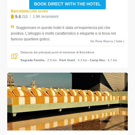
BOOK DIRECT WITH THE HOTEL
Barcelona.com score
9.6
/10
1.9K recensioni
Soggiornare in questo hotel è stata un'esperienza più che
positiva. L'alloggio è molto caratteristico e elegante e si trova nel
famoso quartiere gotico.
Da Rosa Bianca ( Italia )
Distanza dai principali punti di interesse di Barcellona
Sagrada Familia
: 2.5 km
-
Park Guell
: 4.3 km
-
Camp Nou
: 4.7 km