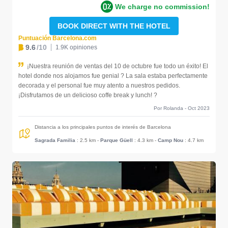
We charge no commission!
BOOK DIRECT WITH THE HOTEL
Puntuación Barcelona.com
9.6
/10
1.9K opiniones
¡Nuestra reunión de ventas del 10 de octubre fue todo un éxito! El
hotel donde nos alojamos fue genial ? La sala estaba perfectamente
decorada y el personal fue muy atento a nuestros pedidos.
¡Disfrutamos de un delicioso coffe break y lunch! ?
Por Rolanda - Oct 2023
Distancia a los principales puntos de interés de Barcelona
Sagrada Familia
: 2.5 km
-
Parque Güell
: 4.3 km
-
Camp Nou
: 4.7 km