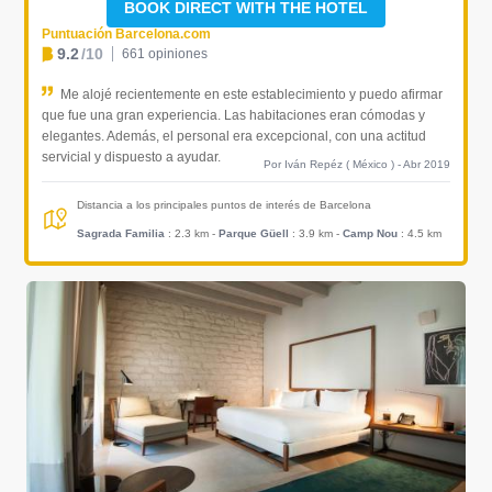
BOOK DIRECT WITH THE HOTEL
Puntuación Barcelona.com
9.2
/10
661 opiniones
Me alojé recientemente en este establecimiento y puedo afirmar
que fue una gran experiencia. Las habitaciones eran cómodas y
elegantes. Además, el personal era excepcional, con una actitud
servicial y dispuesto a ayudar.
Por Iván Repéz ( México ) - Abr 2019
Distancia a los principales puntos de interés de Barcelona
Sagrada Familia
: 2.3 km
-
Parque Güell
: 3.9 km
-
Camp Nou
: 4.5 km