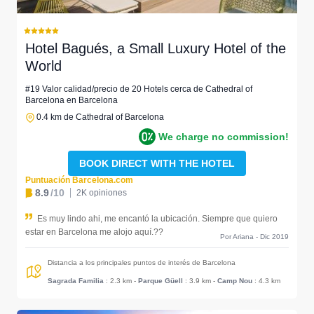
Hotel Bagués, a Small Luxury Hotel of the
World
#19 Valor calidad/precio de 20 Hotels cerca de Cathedral of
Barcelona en Barcelona
0.4 km de Cathedral of Barcelona
We charge no commission!
BOOK DIRECT WITH THE HOTEL
Puntuación Barcelona.com
8.9
/10
2K opiniones
Es muy lindo ahi, me encantó la ubicación. Siempre que quiero
estar en Barcelona me alojo aquí.??
Por Ariana - Dic 2019
Distancia a los principales puntos de interés de Barcelona
Sagrada Familia
: 2.3 km
-
Parque Güell
: 3.9 km
-
Camp Nou
: 4.3 km