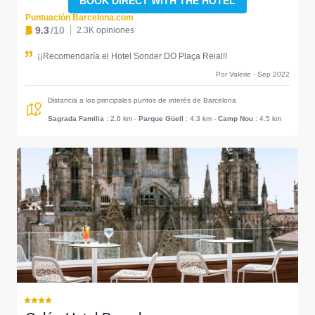
BOOK DIRECT WITH THE HOTEL
Puntuación Barcelona.com
9.3
/10
2.3K opiniones
¡¡Recomendaría el Hotel Sonder DO Plaça Reial!!
Por Valerie - Sep 2022
Distancia a los principales puntos de interés de Barcelona
Sagrada Familia
: 2.6 km
-
Parque Güell
: 4.3 km
-
Camp Nou
: 4.5 km