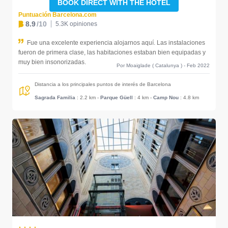
BOOK DIRECT WITH THE HOTEL
Puntuación Barcelona.com
8.9
/10
5.3K opiniones
Fue una excelente experiencia alojarnos aquí. Las instalaciones
fueron de primera clase, las habitaciones estaban bien equipadas y
muy bien insonorizadas.
Por Moaiglade ( Catalunya ) - Feb 2022
Distancia a los principales puntos de interés de Barcelona
Sagrada Familia
: 2.2 km
-
Parque Güell
: 4 km
-
Camp Nou
: 4.8 km