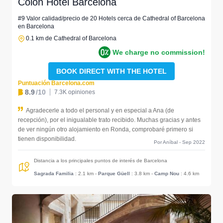
Colón Hotel Barcelona
#9 Valor calidad/precio de 20 Hotels cerca de Cathedral of Barcelona
en Barcelona
0.1 km de Cathedral of Barcelona
We charge no commission!
BOOK DIRECT WITH THE HOTEL
Puntuación Barcelona.com
8.9
/10
7.3K opiniones
Agradecerle a todo el personal y en especial a Ana (de
recepción), por el inigualable trato recibido. Muchas gracias y antes
de ver ningún otro alojamiento en Ronda, comprobaré primero si
tienen disponibilidad.
Por Aníbal - Sep 2022
Distancia a los principales puntos de interés de Barcelona
Sagrada Familia
: 2.1 km
-
Parque Güell
: 3.8 km
-
Camp Nou
: 4.6 km