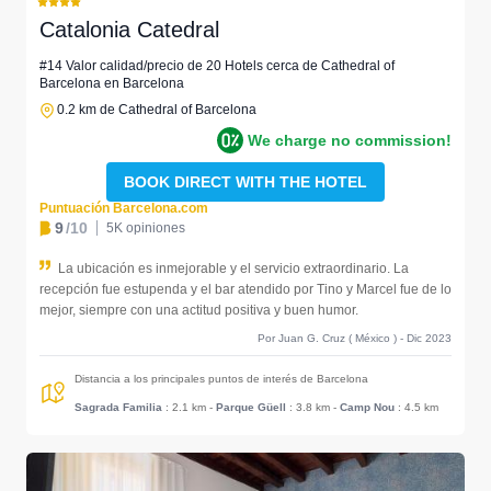
Catalonia Catedral
#14 Valor calidad/precio de 20 Hotels cerca de Cathedral of
Barcelona en Barcelona
0.2 km de Cathedral of Barcelona
We charge no commission!
BOOK DIRECT WITH THE HOTEL
Puntuación Barcelona.com
9
/10
5K opiniones
La ubicación es inmejorable y el servicio extraordinario. La
recepción fue estupenda y el bar atendido por Tino y Marcel fue de lo
mejor, siempre con una actitud positiva y buen humor.
Por Juan G. Cruz ( México ) - Dic 2023
Distancia a los principales puntos de interés de Barcelona
Sagrada Familia
: 2.1 km
-
Parque Güell
: 3.8 km
-
Camp Nou
: 4.5 km