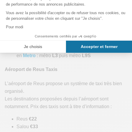
comme indiqué ci-dessus – Barcelone puis de prendre soit
le métro soit l’
Aerobus
pour rejoindre l’aéroport de
Barcelone.
De Barcelone Sants vers aéroport de Barcelone en
Bus : métro
L3
puis Aerobus
L1
De Barcelone Sants vers aéroport de Barcelone
en
Metro
: métro
L3
puis métro
L9S
Aéroport de Reus Taxis
L’aéroport de Reus propose un système de taxi très bien
organisé.
Les destinations proposées depuis l’aéroport sont
notamment. Prix des taxis sont à titre d’information :
Reus
€22
Salou
€33