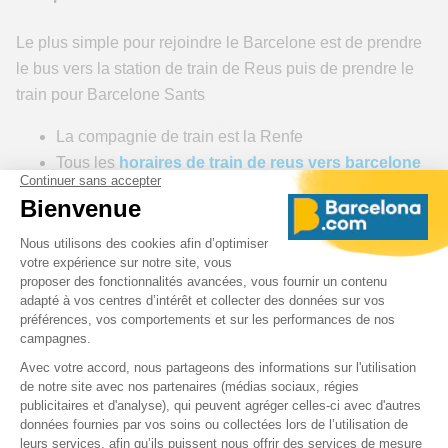
Le plus simple pour rejoindre le Barcelone est de prendre
le bus vers la station de train de Reus puis de prendre le
train pour Barcelone Sants
La compagnie de train est la Renfe
Tous les
horaires de train de reus vers barcelone
Sants
Le voyage en train régional express (REG EXP) dure
approximativement 1heure 30
Le billet de train Reus Barcelone Sants coûte
approximativement
9€55
Info : 00 34 902 32 03 20
Aéroport de Reus vers Aéroport de Barcelone (BCN)
Le trajet vers l’aéroport de Barcelone est un peu
compliqué. Nous nous conseillons de rejoindre en train –