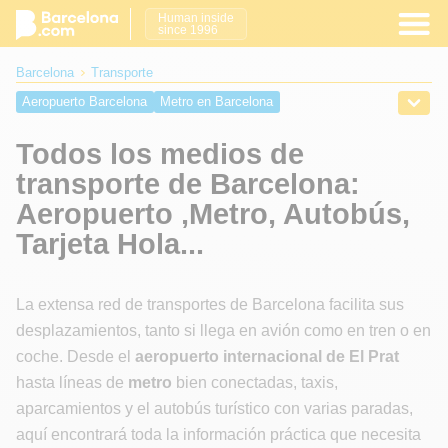
Human inside
since 1996
Barcelona
Transporte
Aeropuerto Barcelona
Metro en Barcelona
Bus turistico Barcelona
Mapas
Todos los medios de
ZBE Barcelona Zona de Bajas Emisiones
Taxis
Parking
transporte de Barcelona:
Aeropuerto ,Metro, Autobús,
Tarjeta Hola...
La extensa red de transportes de Barcelona facilita sus
desplazamientos, tanto si llega en avión como en tren o en
coche. Desde el
aeropuerto internacional de El Prat
hasta líneas de
metro
bien conectadas, taxis,
aparcamientos y el autobús turístico con varias paradas,
aquí encontrará toda la información práctica que necesita