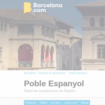
Barcelona
Parques de atracciones
Poble Espanyol
Poble Espanyol
Todas las arquitecturas de España
Horarios
Video
Acceso
¿Qué ver?
Mapa