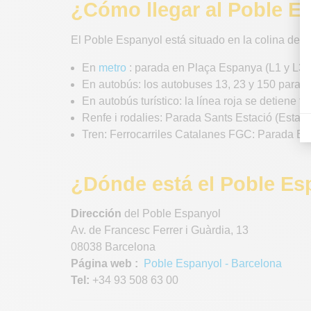
¿Cómo llegar al Poble E
El Poble Espanyol está situado en la colina de Mo
En
metro
: parada en Plaça Espanya (L1 y L3) 
En autobús: los autobuses 13, 23 y 150 paran 
En autobús turístico: la línea roja se detiene f
Renfe i rodalies: Parada Sants Estació (Estac
Tren: Ferrocarriles Catalanes FGC: Parada E
¿Dónde está el Poble Es
Dirección
del Poble Espanyol
Av. de Francesc Ferrer i Guàrdia, 13
08038 Barcelona
Página web :
Poble Espanyol - Barcelona
Tel:
+34 93 508 63 00