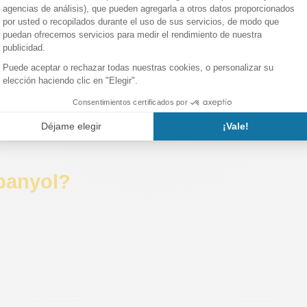
spanyol?
ntjuïc de Barcelona. Está fuera del centro de la ciudad, pero el
y caminar unos diez minutos.
justo delante del pueblo (parada Poble Espanyol).
rente a la entrada del Poble Espanyol.
ión de Sants)
spanya
panyol?