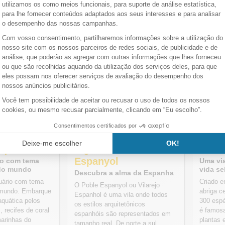
seleção de parques diversõ
Aquario
Ingressos Poble
Entr
Espanyol
io com tema
Uma vi
 do mundo
vida s
Descubra a alma da Espanha
quário com tema
Criado e
O Poble Espanyol ou Vilarejo
 mundo. Embarque
abriga c
Espanhol é uma vila onde todos
quática pelos
300 espé
os estilos arquitetônicos
, recifes de coral
é famosa
espanhóis são representados em
arinhas do
plantas 
tamanho real. De norte a sul,