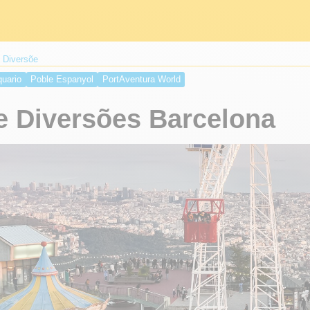
 Diversõe
uario
Poble Espanyol
PortAventura World
 Diversões Barcelona​