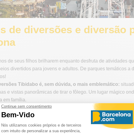
s de diversões e diversão p
ona
hos de seus filhos brilharem enquanto desfruta de atividades q
eios divertidos para jovens e adultos. De parques temáticos a d
os!
versões Tibidabo é, sem dúvida, o mais emblemático:
situad
s e vistas panorâmicas de tirar o fôlego. Um lugar mágico onde
a em família.
ão para por aí! Explore o fundo do mar no
Aquário de Barcelo
tura catalã enquanto passeia pelas ruas reconstruídas de
Pobl
um dos maiores parques temáticos da Europa, a apenas 1 hora 