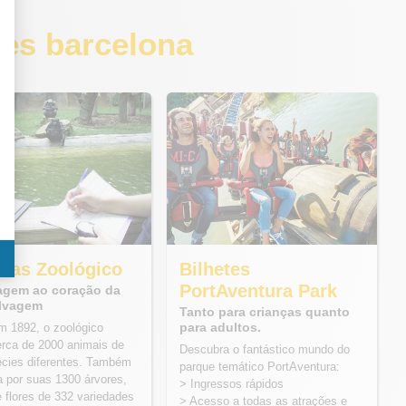
es barcelona​
adas Zoológico
Bilhetes
PortAventura Park
agem ao coração da
elvagem
Tanto para crianças quanto
para adultos.
m 1892, o zoológico
erca de 2000 animais de
Descubra o fantástico mundo do
cies diferentes. Também
parque temático PortAventura:
 por suas 1300 árvores,
> Ingressos rápidos
e flores de 332 variedades
> Acesso a todas as atrações e