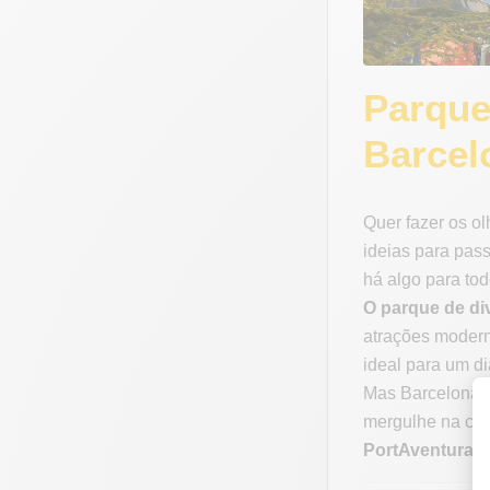
Parque
Barcel
Quer fazer os ol
ideias para pass
há algo para tod
O parque de di
atrações moderna
ideal para um di
Mas Barcelona n
mergulhe na cul
PortAventura
, 