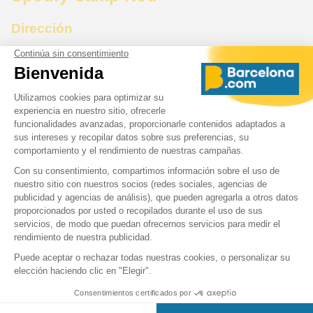
Dirección
Spotify Camp Nou
,
Carrer d'Arístides Maillol
,
08028
,
Barcelona
,
España
Mapa del Estadio Camp Nou: ¿dónde está el
Camp Nou?
Dirección:
Carrer d'Arístides Maillol 08028, Barcelona,
España
¿Cómo llegar en transporte público?
Líneas de autobús: 7, 15, 43, 67, 68, 74, 75, L12, L50, L60,
L62.
Metro: línea 3 (bajar en Maria Cristina o Les Corts) y línea
5 (bajar en Collblanc o Badal)
El
bus turístico de Barcelona
te deja justo delante del
estadio en la parada "Camp Nou".