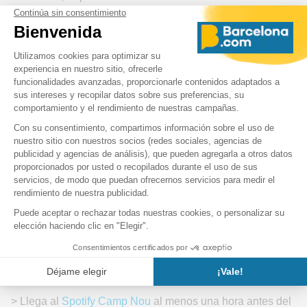
Mapa del Estadio Camp Nou: ¿dónde está el
Camp Nou?
Dirección:
Carrer d'Arístides Maillol 08028, Barcelona,
España
¿Cómo llegar en transporte público?
Líneas de autobús: 7, 15, 43, 67, 68, 74, 75, L12, L50, L60,
L62.
Metro: línea 3 (bajar en Maria Cristina o Les Corts) y línea
5 (bajar en Collblanc o Badal)
El
bus turístico de Barcelona
te deja justo delante del
estadio en la parada "Camp Nou".
Nuestros consejos para disfrutar de
un partido del FC Barcelona
> Llega al
Spotify Camp Nou
al menos una hora antes del