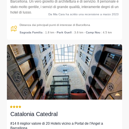
Barcellona. Un vero gioiello di architettura e di servizio. Il personale è
stato molto gentile, i servizi di grande qualità, interamente degni di un
hotel di lusso.
Da Mia Cara ha scritto una recensione a marzo 2023
Distanza dai principali punti di interesse di Barcellona
Sagrada Familia
: 1.8 km
-
Park Guell
: 3.6 km
-
Camp Nou
: 4.5 km
Catalonia Catedral
#14 Il miglior valore di 20 Hotels vicino a Portal de l'Angel a
Barcellona