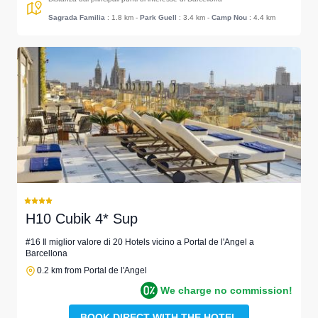
Sagrada Familia
: 1.8 km
-
Park Guell
: 3.4 km
-
Camp Nou
: 4.4 km
H10 Cubik 4* Sup
#16 Il miglior valore di 20 Hotels vicino a Portal de l'Angel a
Barcellona
0.2 km from Portal de l'Angel
We charge no commission!
BOOK DIRECT WITH THE HOTEL