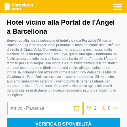
Salta
Hotel vicino alla Portal de l'Àngel
al
a Barcellona
contenuto
principale
Benvenuti alla nostra selezione di
hotel vicino a Portal de l'Àngel
a
Barcellona. Questo vivace viale pedonale si trova nel cuore della città, nel
distretto di Ciutat Vella. Convenientemente situati a pochi passi dalla
stazione della metropolitana Catalunya, questi alberghi vi forniranno un
facile accesso a tutto ciò che Barcellona ha da offrire. Portal de l'Àngel è
famoso per i suoi negozi alla moda e il suo affascinante il fascino storico,
che può essere goduto direttamente dal vostro alloggio selezionato.
Inoltre, la vicinanza con attrazioni come il magnifico Palau de la Música
Catalana e il Barri Gòtic arricchisce la vostra esperienza. Gli hotel che
abbiamo selezionato saranno il vostro punto di partenza ideale per
esplorare e vivere Barcellona. Godetevi la vicinanza agli affascinanti
punti di interesse di Barcellona con un soggiorno in uno dei nostri hotel
accoglienti.
2
0
VERIFICA DISPONIBILITÀ