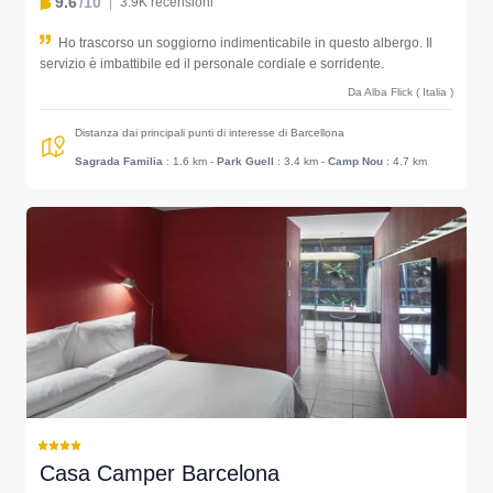
9.6
/10
3.9K recensioni
Ho trascorso un soggiorno indimenticabile in questo albergo. Il
servizio è imbattibile ed il personale cordiale e sorridente.
Da Alba Flick ( Italia )
Distanza dai principali punti di interesse di Barcellona
Sagrada Familia
: 1.6 km
-
Park Guell
: 3.4 km
-
Camp Nou
: 4.7 km
Casa Camper Barcelona