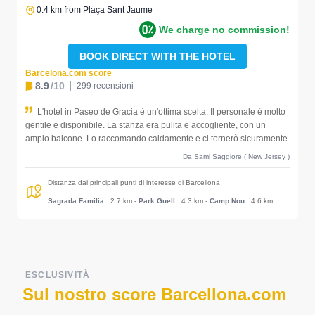
0.4 km from Plaça Sant Jaume
We charge no commission!
BOOK DIRECT WITH THE HOTEL
Barcelona.com score
8.9
/10
299 recensioni
L'hotel in Paseo de Gracia è un'ottima scelta. Il personale è molto
gentile e disponibile. La stanza era pulita e accogliente, con un
ampio balcone. Lo raccomando caldamente e ci tornerò sicuramente.
Da Sami Saggiore ( New Jersey )
Distanza dai principali punti di interesse di Barcellona
Sagrada Familia
: 2.7 km
-
Park Guell
: 4.3 km
-
Camp Nou
: 4.6 km
ESCLUSIVITÀ
Sul nostro score Barcellona.com