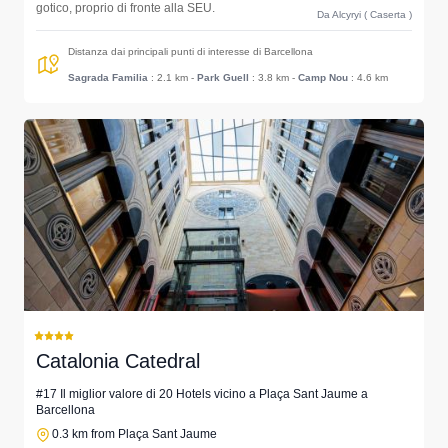
gotico, proprio di fronte alla SEU.
Da Alcyryi ( Caserta )
Distanza dai principali punti di interesse di Barcellona
Sagrada Familia
: 2.1 km
-
Park Guell
: 3.8 km
-
Camp Nou
: 4.6 km
Catalonia Catedral
#17 Il miglior valore di 20 Hotels vicino a Plaça Sant Jaume a
Barcellona
0.3 km from Plaça Sant Jaume