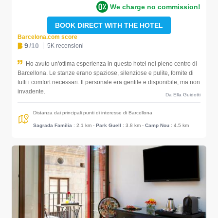
We charge no commission!
BOOK DIRECT WITH THE HOTEL
Barcelona.com score
9
/10
5K recensioni
Ho avuto un'ottima esperienza in questo hotel nel pieno centro di
Barcellona. Le stanze erano spaziose, silenziose e pulite, fornite di
tutti i comfort necessari. Il personale era gentile e disponibile, ma non
invadente.
Da Ella Guidotti
Distanza dai principali punti di interesse di Barcellona
Sagrada Familia
: 2.1 km
-
Park Guell
: 3.8 km
-
Camp Nou
: 4.5 km