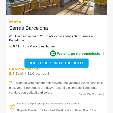
Serras Barcelona
#10 Il miglior valore di 20 Hotels vicino a Plaça Sant Jaume a
Barcellona
0.4 km from Plaça Sant Jaume
We charge no commission!
BOOK DIRECT WITH THE HOTEL
Barcelona.com score
9.7
/10
3.2K recensioni
È stato un vero piacere poter vivere una vacanza vicino casa così
piacevole! Il personale era davvero gentile e cordiale, l'ambiente
curato e con dettagli particolari.
Da VanElla22 ( Italia )
Distanza dai principali punti di interesse di Barcellona
Sagrada Familia
: 2.7 km
-
Park Guell
: 4.5 km
-
Camp Nou
: 5 km