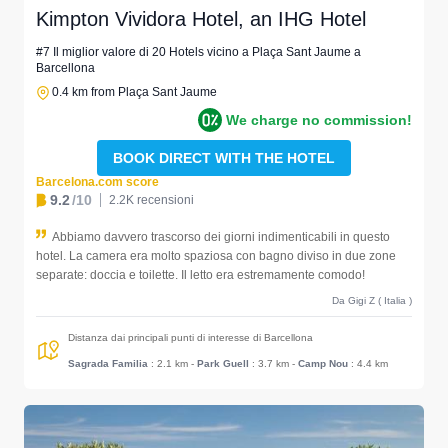
Kimpton Vividora Hotel, an IHG Hotel
#7 Il miglior valore di 20 Hotels vicino a Plaça Sant Jaume a
Barcellona
0.4 km from Plaça Sant Jaume
We charge no commission!
BOOK DIRECT WITH THE HOTEL
Barcelona.com score
9.2
/10
2.2K recensioni
Abbiamo davvero trascorso dei giorni indimenticabili in questo
hotel. La camera era molto spaziosa con bagno diviso in due zone
separate: doccia e toilette. Il letto era estremamente comodo!
Da Gigi Z ( Italia )
Distanza dai principali punti di interesse di Barcellona
Sagrada Familia
: 2.1 km
-
Park Guell
: 3.7 km
-
Camp Nou
: 4.4 km