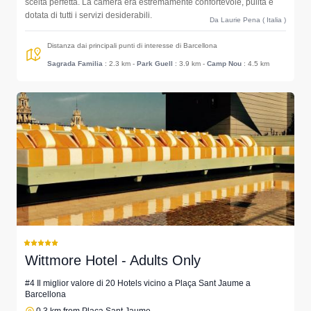
scelta perfetta. La camera era estremamente confortevole, pulita e
dotata di tutti i servizi desiderabili.
Da Laurie Pena ( Italia )
Distanza dai principali punti di interesse di Barcellona
Sagrada Familia
: 2.3 km
-
Park Guell
: 3.9 km
-
Camp Nou
: 4.5 km
Wittmore Hotel - Adults Only
#4 Il miglior valore di 20 Hotels vicino a Plaça Sant Jaume a
Barcellona