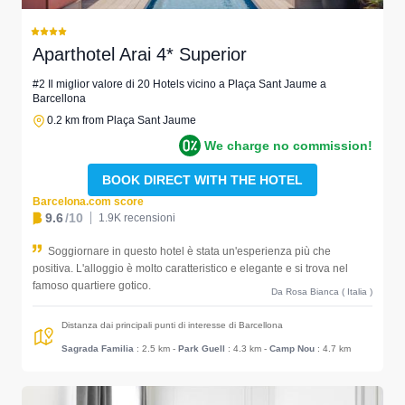
Aparthotel Arai 4* Superior
#2 Il miglior valore di 20 Hotels vicino a Plaça Sant Jaume a
Barcellona
0.2 km from Plaça Sant Jaume
We charge no commission!
BOOK DIRECT WITH THE HOTEL
Barcelona.com score
9.6
/10
1.9K recensioni
Soggiornare in questo hotel è stata un'esperienza più che
positiva. L'alloggio è molto caratteristico e elegante e si trova nel
famoso quartiere gotico.
Da Rosa Bianca ( Italia )
Distanza dai principali punti di interesse di Barcellona
Sagrada Familia
: 2.5 km
-
Park Guell
: 4.3 km
-
Camp Nou
: 4.7 km