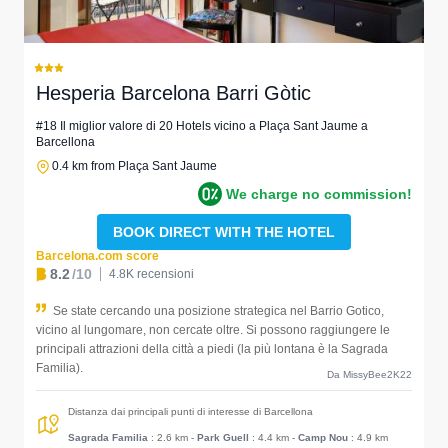
Hesperia Barcelona Barri Gòtic
#18 Il miglior valore di 20 Hotels vicino a Plaça Sant Jaume a
Barcellona
0.4 km from Plaça Sant Jaume
We charge no commission!
BOOK DIRECT WITH THE HOTEL
Barcelona.com score
8.2
/10
4.8K recensioni
Se state cercando una posizione strategica nel Barrio Gotico,
vicino al lungomare, non cercate oltre. Si possono raggiungere le
principali attrazioni della città a piedi (la più lontana è la Sagrada
Familia).
Da MissyBee2K22
Distanza dai principali punti di interesse di Barcellona
Sagrada Familia
: 2.6 km
-
Park Guell
: 4.4 km
-
Camp Nou
: 4.9 km