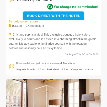
0.3 km from Plaça Sant Jaume
We charge no commission!
BOOK DIRECT WITH THE HOTEL
Barcelona.com score
9.6
/10
1K recensioni
Chic and sophisticated! This exclusive boutique hotel caters
exclusively to adults and is nestled in a charming street in the gothic
quarter. It is advisable to familiarize yourself with the location
beforehand as it may be a bit tricky to find.
Da PaigeLYN ( SC ) - Ott 2023
Distanza dai principali punti di interesse di Barcellona
Sagrada Familia
: 2.5 km
-
Park Guell
: 4.3 km
-
Camp Nou
: 4.9 km