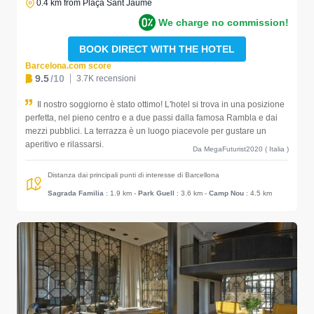
0.4 km from Plaça Sant Jaume
We charge no commission!
BOOK DIRECT WITH THE HOTEL
Barcelona.com score
9.5
/10
3.7K recensioni
Il nostro soggiorno è stato ottimo! L'hotel si trova in una posizione
perfetta, nel pieno centro e a due passi dalla famosa Rambla e dai
mezzi pubblici. La terrazza è un luogo piacevole per gustare un
aperitivo e rilassarsi.
Da MegaFuturist2020 ( Italia )
Distanza dai principali punti di interesse di Barcellona
Sagrada Familia
: 1.9 km
-
Park Guell
: 3.6 km
-
Camp Nou
: 4.5 km