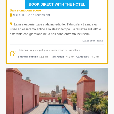
BOOK DIRECT WITH THE HOTEL
Barcelona.com score
9.8
/10
2.5K recensioni
La mia esperienza è stata incredibile...l'atmosfera trasudava
lusso ed esseremo antico allo stesso tempo. La terrazza sul tetto e il
ristorante con giardiono nella hall sono entrambi bellissimi.
Da Zoomix ( Italia )
Distanza dai principali punti di interesse di Barcellona
Sagrada Familia
: 2.3 km
-
Park Guell
: 4.1 km
-
Camp Nou
: 4.9 km