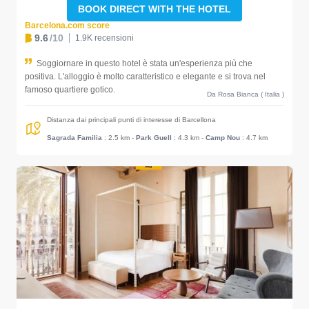
BOOK DIRECT WITH THE HOTEL
Barcelona.com score
9.6
/10
1.9K recensioni
Soggiornare in questo hotel è stata un'esperienza più che
positiva. L'alloggio è molto caratteristico e elegante e si trova nel
famoso quartiere gotico.
Da Rosa Bianca ( Italia )
Distanza dai principali punti di interesse di Barcellona
Sagrada Familia
: 2.5 km
-
Park Guell
: 4.3 km
-
Camp Nou
: 4.7 km