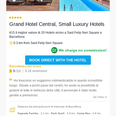
Grand Hotel Central, Small Luxury Hotels
#15 Il miglior valore di 20 Hotels vicino a Sant Felip Neri Square a
Barcellona
0.3 km from Sant Felip Neri Square
We charge no commission!
BOOK DIRECT WITH THE HOTEL
Barcelona.com score
9
/10
6.1K recensioni
Ho trascorso un soggiorno indimenticabile in questo incredibile
luogo. Situato a pochi passi dal centro, ho avuto la possibilità di
godere di tutte le bellezze della città. Il personale è stato molto
gentile e premuroso.
Da Fabio U
Distanza dai principali punti di interesse di Barcellona
Sagrada Familia
: 2.1 km
-
Park Guell
: 3.9 km
-
Camp Nou
: 4.8 km