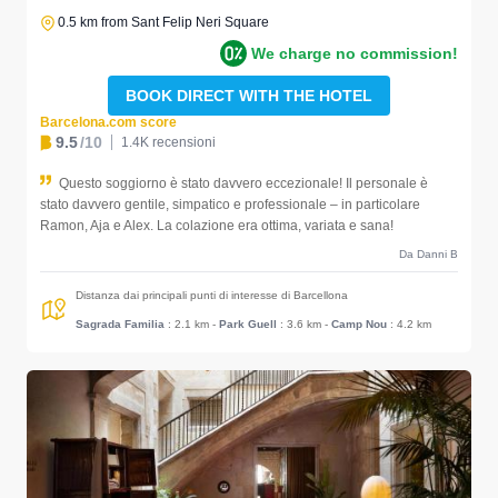
0.5 km from Sant Felip Neri Square
We charge no commission!
BOOK DIRECT WITH THE HOTEL
Barcelona.com score
9.5
/10
1.4K recensioni
Questo soggiorno è stato davvero eccezionale! Il personale è
stato davvero gentile, simpatico e professionale – in particolare
Ramon, Aja e Alex. La colazione era ottima, variata e sana!
Da Danni B
Distanza dai principali punti di interesse di Barcellona
Sagrada Familia
: 2.1 km
-
Park Guell
: 3.6 km
-
Camp Nou
: 4.2 km