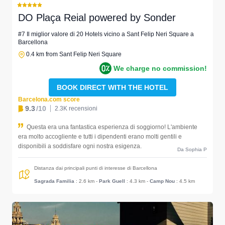
DO Plaça Reial powered by Sonder
#7 Il miglior valore di 20 Hotels vicino a Sant Felip Neri Square a
Barcellona
0.4 km from Sant Felip Neri Square
We charge no commission!
BOOK DIRECT WITH THE HOTEL
Barcelona.com score
9.3
/10
2.3K recensioni
Questa era una fantastica esperienza di soggiorno! L'ambiente
era molto accogliente e tutti i dipendenti erano molti gentili e
disponibili a soddisfare ogni nostra esigenza.
Da Sophia P
Distanza dai principali punti di interesse di Barcellona
Sagrada Familia
: 2.6 km
-
Park Guell
: 4.3 km
-
Camp Nou
: 4.5 km