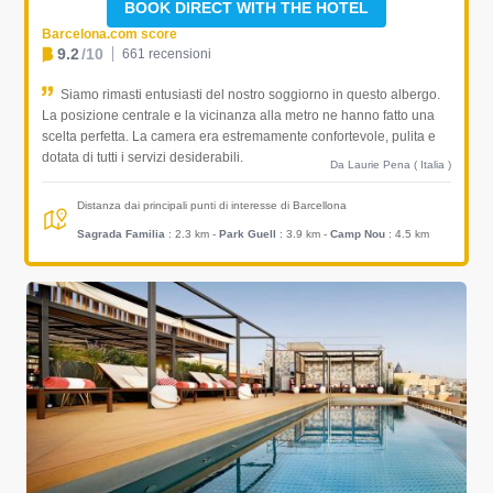
BOOK DIRECT WITH THE HOTEL
Barcelona.com score
9.2
/10
661 recensioni
Siamo rimasti entusiasti del nostro soggiorno in questo albergo.
La posizione centrale e la vicinanza alla metro ne hanno fatto una
scelta perfetta. La camera era estremamente confortevole, pulita e
dotata di tutti i servizi desiderabili.
Da Laurie Pena ( Italia )
Distanza dai principali punti di interesse di Barcellona
Sagrada Familia
: 2.3 km
-
Park Guell
: 3.9 km
-
Camp Nou
: 4.5 km