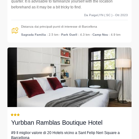
quarter. It is advisable to familiarize yourself with the location
beforehand as it may be a bit tricky to find.
Da PaigeLYN ( SC ) - Ott 2023
Distanza dai principali punti di interesse di Barcellona
Sagrada Familia
: 2.5 km
-
Park Guell
: 4.3 km
-
Camp Nou
: 4.9 km
Yurbban Ramblas Boutique Hotel
#9 Il miglior valore di 20 Hotels vicino a Sant Felip Neri Square a
Barcellona