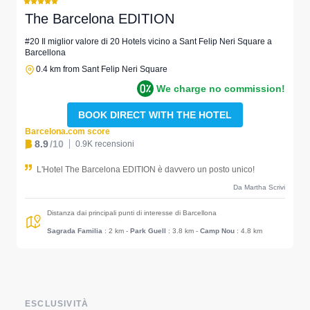
The Barcelona EDITION
#20 Il miglior valore di 20 Hotels vicino a Sant Felip Neri Square a
Barcellona
0.4 km from Sant Felip Neri Square
We charge no commission!
BOOK DIRECT WITH THE HOTEL
Barcelona.com score
8.9
/10
0.9K recensioni
L'Hotel The Barcelona EDITION è davvero un posto unico!
Da Martha Scrivi
Distanza dai principali punti di interesse di Barcellona
Sagrada Familia
: 2 km
-
Park Guell
: 3.8 km
-
Camp Nou
: 4.8 km
ESCLUSIVITÀ