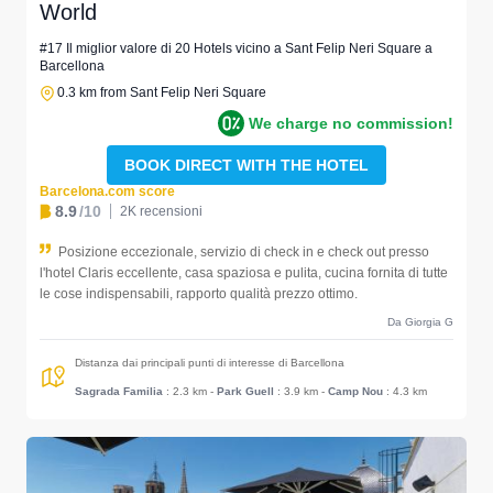
World
#17 Il miglior valore di 20 Hotels vicino a Sant Felip Neri Square a
Barcellona
0.3 km from Sant Felip Neri Square
We charge no commission!
BOOK DIRECT WITH THE HOTEL
Barcelona.com score
8.9
/10
2K recensioni
Posizione eccezionale, servizio di check in e check out presso
l'hotel Claris eccellente, casa spaziosa e pulita, cucina fornita di tutte
le cose indispensabili, rapporto qualità prezzo ottimo.
Da Giorgia G
Distanza dai principali punti di interesse di Barcellona
Sagrada Familia
: 2.3 km
-
Park Guell
: 3.9 km
-
Camp Nou
: 4.3 km