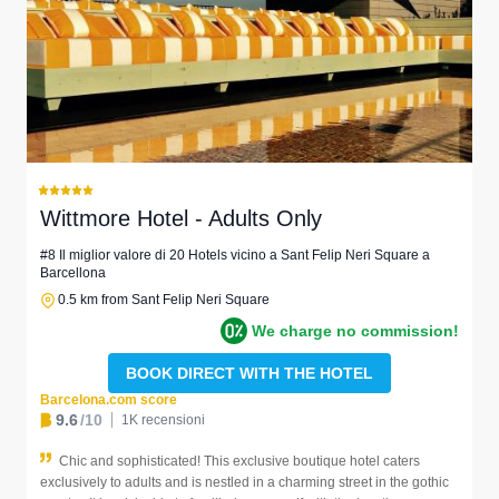
Wittmore Hotel - Adults Only
#8 Il miglior valore di 20 Hotels vicino a Sant Felip Neri Square a
Barcellona
0.5 km from Sant Felip Neri Square
We charge no commission!
BOOK DIRECT WITH THE HOTEL
Barcelona.com score
9.6
/10
1K recensioni
Chic and sophisticated! This exclusive boutique hotel caters
exclusively to adults and is nestled in a charming street in the gothic