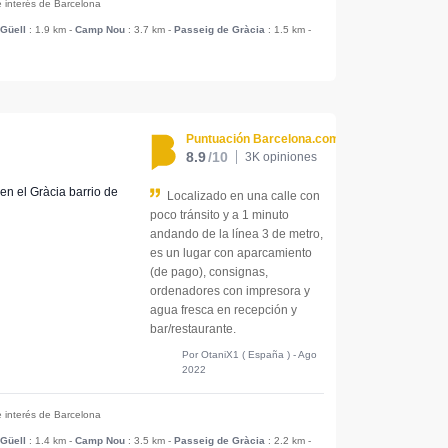
e interés de Barcelona
Güell
: 1.9 km
-
Camp Nou
: 3.7 km
-
Passeig de Gràcia
: 1.5 km
-
Puntuación Barcelona.com
8.9
/10
3K opiniones
 en el Gràcia barrio de
Localizado en una calle con
poco tránsito y a 1 minuto
andando de la línea 3 de metro,
es un lugar con aparcamiento
(de pago), consignas,
ordenadores con impresora y
agua fresca en recepción y
bar/restaurante.
Por OtaniX1 ( España ) - Ago
2022
e interés de Barcelona
Güell
: 1.4 km
-
Camp Nou
: 3.5 km
-
Passeig de Gràcia
: 2.2 km
-