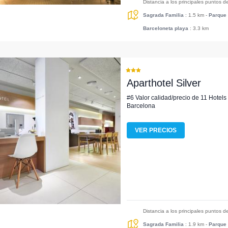
Distancia a los principales puntos d
Sagrada Familia
: 1.5 km
-
Parque 
Barceloneta playa
: 3.3 km
Aparthotel Silver
#6 Valor calidad/precio de 11 Hotels
Barcelona
VER PRECIOS
Distancia a los principales puntos d
Sagrada Familia
: 1.9 km
-
Parque 