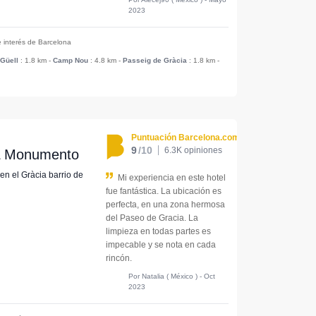
2023
e interés de Barcelona
Güell
: 1.8 km
-
Camp Nou
: 4.8 km
-
Passeig de Gràcia
: 1.8 km
-
Puntuación Barcelona.com
9
/10
6.3K opiniones
.L Monumento
 en el Gràcia barrio de
Mi experiencia en este hotel
fue fantástica. La ubicación es
perfecta, en una zona hermosa
del Paseo de Gracia. La
limpieza en todas partes es
impecable y se nota en cada
rincón.
Por Natalia ( México ) - Oct
2023