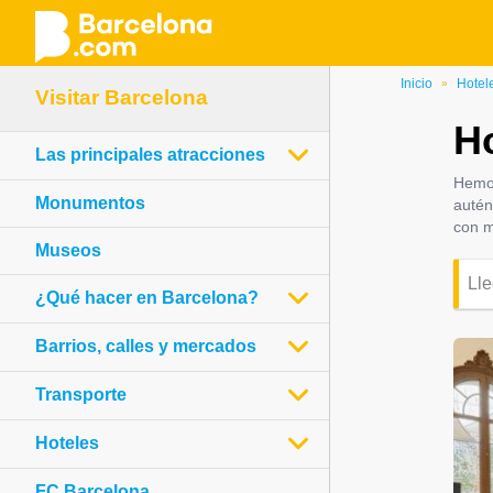
Pasar
Inicio
Hotel
»
Visitar Barcelona
al
Ho
contenido
Las principales atracciones
principal
Hemo
Monumentos
autén
con m
Museos
¿Qué hacer en Barcelona?
Barrios, calles y mercados
Transporte
Hoteles
FC Barcelona