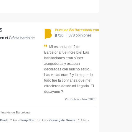
s
Puntuación Barcelona.com
9
/10
378 opiniones
 en el Gràcia barrio de
Mi estancia en ? de
Barcelona fue increíble! Las
habitaciones eran súper
acogedoras y estaban
decoradas con mucho estilo.
Las vistas eran ? y lo mejor de
todo fue la confianza que me
ofrecieron desde mi llegada. El
desayuno ?
Por Eulalia - Nov 2023
e interés de Barcelona
Güell
: 2 km
-
Camp Nou
: 3.6 km
-
Passeig de Gràcia
: 1.4 km
-