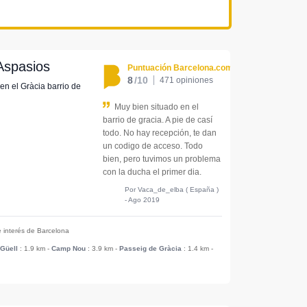
Aspasios
Puntuación Barcelona.com
8
/10
471 opiniones
 en el Gràcia barrio de
Muy bien situado en el
barrio de gracia. A pie de casí
todo. No hay recepción, te dan
un codigo de acceso. Todo
bien, pero tuvimos un problema
con la ducha el primer dia.
Por Vaca_de_elba ( España )
- Ago 2019
e interés de Barcelona
Güell
: 1.9 km
-
Camp Nou
: 3.9 km
-
Passeig de Gràcia
: 1.4 km
-