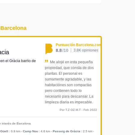
e Barcelona
Puntuación Barcelona.com
8.8
/10
3.8K opiniones
cia
 en el Gràcia barrio de
Me alojé en esta pequeña
propiedad, que consta de dos
plantas. El personal es
sumamente agradable, y las
habitaciónes son compactas
pero contienen todo lo
necesario para descansar. La
limpieza diaria es impecable.
Por T.Z OZ.M.T - Feb 2022
de interés de Barcelona
 Güell
: 0.9 km
-
Camp Nou
: 4.6 km
-
Passeig de Gràcia
: 2.5 km
-