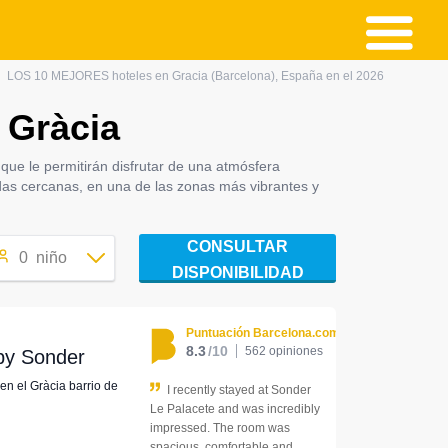
LOS 10 MEJORES hoteles en Gracia (Barcelona), España en el 2026
 Gràcia
a
que le permitirán disfrutar de una atmósfera
das cercanas, en una de las zonas más vibrantes y
CONSULTAR
0
niño
DISPONIBILIDAD
Puntuación Barcelona.com
8.3
/10
562 opiniones
by Sonder
 en el Gràcia barrio de
I recently stayed at Sonder
Le Palacete and was incredibly
impressed. The room was
spacious, comfortable and