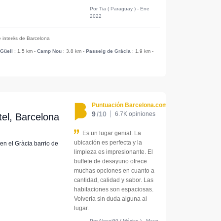
Por Tia ( Paraguay ) - Ene
2022
e interés de Barcelona
Güell
: 1.5 km
-
Camp Nou
: 3.8 km
-
Passeig de Gràcia
: 1.9 km
-
Puntuación Barcelona.com
9
/10
6.7K opiniones
el, Barcelona
Es un lugar genial. La
ubicación es perfecta y la
 en el Gràcia barrio de
limpieza es impresionante. El
buffete de desayuno ofrece
muchas opciones en cuanto a
cantidad, calidad y sabor. Las
habitaciones son espaciosas.
Volvería sin duda alguna al
lugar.
Por Alecej90 ( México ) - Mayo