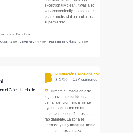
exceptionally clean. It was also
very conveniently located near
Joanic metro station and a local
supermarket.
e interés de Barcelona
Güell
: 1 km
-
Camp Nou
: 4.4 km
-
Passeig de Gràcia
: 2.4 km
-
Puntuación Barcelona.com
8.1
/10
1.3K opiniones
ol
 en el Gràcia barrio de
Durnate nu stadia en este
lugar haviamos tenido una
genial atención. Inicialmente
aya una confucion en nu
habiaciones peru fue resuelta
rapidamente. La zona es
hermosa y muy tranquila, frente
a una pintoresca plaza.