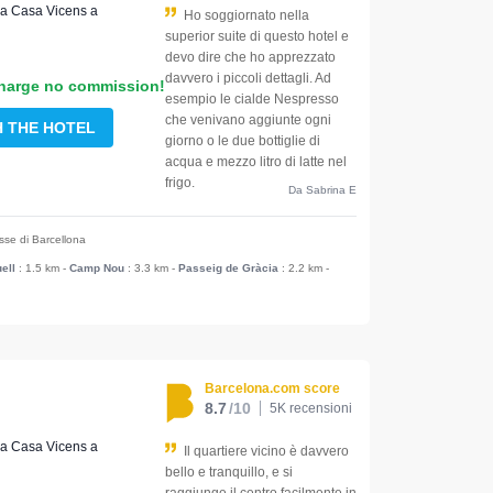
no a Casa Vicens a
Ho soggiornato nella
superior suite di questo hotel e
devo dire che ho apprezzato
davvero i piccoli dettagli. Ad
harge no commission!
esempio le cialde Nespresso
che venivano aggiunte ogni
H THE HOTEL
giorno o le due bottiglie di
acqua e mezzo litro di latte nel
frigo.
Da Sabrina E
esse di Barcellona
ell
: 1.5 km
-
Camp Nou
: 3.3 km
-
Passeig de Gràcia
: 2.2 km
-
Barcelona.com score
8.7
/10
5K recensioni
no a Casa Vicens a
Il quartiere vicino è davvero
bello e tranquillo, e si