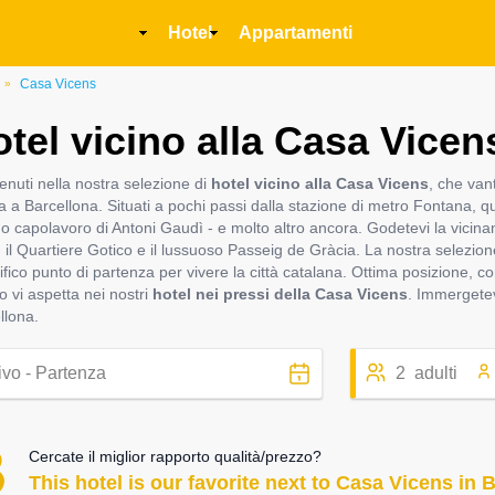
Main
Hotel
Appartamenti
navigation
Casa Vicens
»
tel vicino alla Casa Vicen
enuti nella nostra selezione di
hotel vicino alla Casa Vicens
, che van
a a Barcellona. Situati a pochi passi dalla stazione di metro Fontana, q
mo capolavoro di Antoni Gaudì - e molto altro ancora. Godetevi la vicinanz
, il Quartiere Gotico e il lussuoso Passeig de Gràcia. La nostra selezione
fico punto di partenza per vivere la città catalana. Ottima posizione, com
o vi aspetta nei nostri
hotel nei pressi della Casa Vicens
. Immergetevi
llona.
2
adulti
Cercate il miglior rapporto qualità/prezzo?
This hotel is our favorite next to Casa Vicens in 