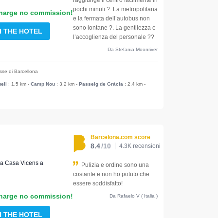
raggiunge il centro facilmente in
pochi minuti ?. La metropolitana
harge no commission!
e la fermata dell’autobus non
sono lontane ?. La gentilezza e
H THE HOTEL
l’accoglienza del personale ?‍?
Da Stefania Moonriver
esse di Barcellona
ell
: 1.5 km
-
Camp Nou
: 3.2 km
-
Passeig de Gràcia
: 2.4 km
-
Barcelona.com score
8.4
/10
4.3K recensioni
no a Casa Vicens a
Pulizia e ordine sono una
costante e non ho potuto che
essere soddisfatto!
harge no commission!
Da Rafaelo V ( Italia )
H THE HOTEL