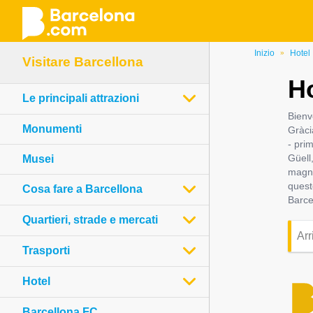
Salta
Inizio
Hotel
»
Visitare Barcellona
al
Ho
contenuto
Le principali attrazioni
principale
Bienv
Monumenti
Gràci
- pri
Güell
Musei
magni
quest
Cosa fare a Barcellona
Barce
Quartieri, strade e mercati
Trasporti
Hotel
Barcellona FC