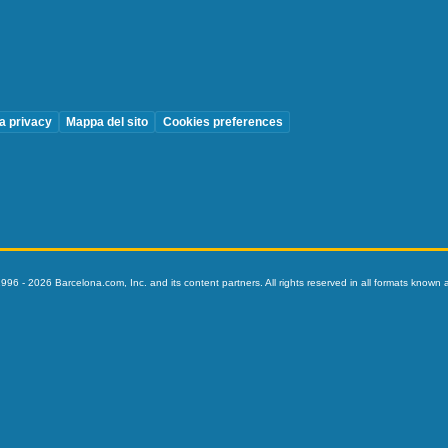
la privacy
Mappa del sito
Cookies preferences
996 - 2026 Barcelona.com, Inc. and its content partners. All rights reserved in all formats know