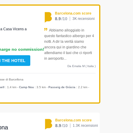
Barcelona.com score
8.9
/10
3K recensioni
no a Casa Vicens a
Abbiamo alloggiato in
questo fantastico albergo per 4
notti. A dir la verità siamo
ancora qui in giardino che
harge no commission!
attendiamo il taxi che ci riporti
in aeroporto...
H THE HOTEL
Da Emalia M ( Italia )
resse di Barcellona
ell
: 1.4 km
-
Camp Nou
: 3.5 km
-
Passeig de Gràcia
: 2.2 km
-
Barcelona.com score
8.9
/10
1.3K recensioni
ona