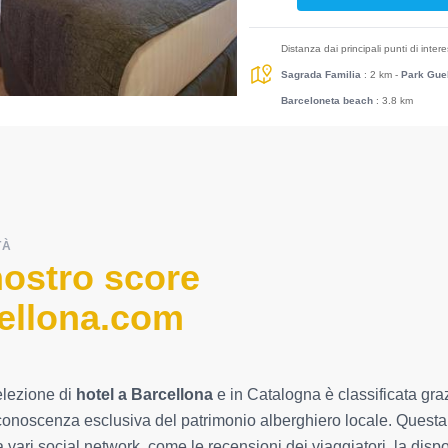
Distanza dai principali punti di inter
Sagrada Familia
: 2 km
-
Park Gue
Barceloneta beach
: 3.8 km
TÀ
nostro score
ellona.com
elezione di
hotel a Barcellona
e in Catalogna è classificata grazi
conoscenza esclusiva del patrimonio alberghiero locale. Questa int
a vari social network, come le recensioni dei viaggiatori, la dispon