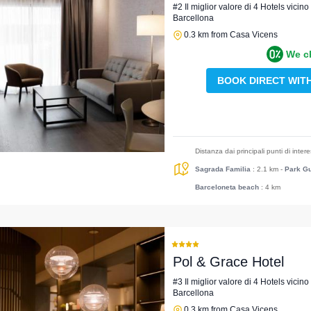
#2 Il miglior valore di 4 Hotels vici
Barcellona
0.3 km from Casa Vicens
We c
BOOK DIRECT WIT
Distanza dai principali punti di inter
Sagrada Familia
: 2.1 km
-
Park Gu
Barceloneta beach
: 4 km
Pol & Grace Hotel
#3 Il miglior valore di 4 Hotels vici
Barcellona
0.3 km from Casa Vicens