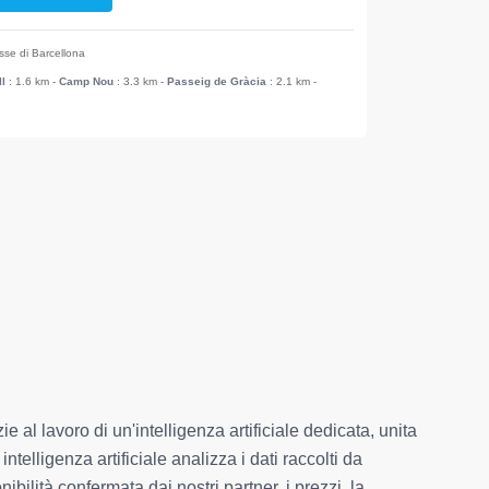
esse di Barcellona
ll
: 1.6 km
-
Camp Nou
: 3.3 km
-
Passeig de Gràcia
: 2.1 km
-
e al lavoro di un'intelligenza artificiale dedicata, unita
elligenza artificiale analizza i dati raccolti da
ibilità confermata dai nostri partner, i prezzi, la