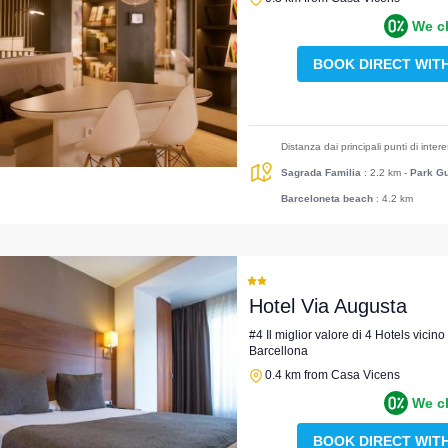
We c
BOOK DIRECT WIT
Distanza dai principali punti di inter
Sagrada Familia
: 2.2 km
-
Park Gu
Barceloneta beach
: 4.2 km
Hotel Via Augusta
#4 Il miglior valore di 4 Hotels vici
Barcellona
0.4 km from Casa Vicens
We c
BOOK DIRECT WIT