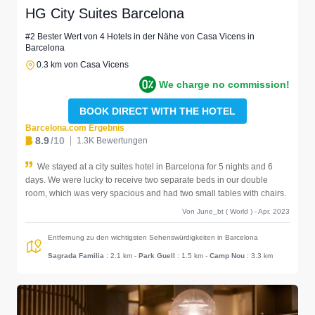
HG City Suites Barcelona
#2 Bester Wert von 4 Hotels in der Nähe von Casa Vicens in
Barcelona
0.3 km von Casa Vicens
We charge no commission!
BOOK DIRECT WITH THE HOTEL
Barcelona.com Ergebnis
8.9
/10
1.3K Bewertungen
We stayed at a city suites hotel in Barcelona for 5 nights and 6
days. We were lucky to receive two separate beds in our double
room, which was very spacious and had two small tables with chairs.
Von June_bt ( World ) - Apr. 2023
Entfernung zu den wichtigsten Sehenswürdigkeiten in Barcelona
Sagrada Familia
: 2.1 km
-
Park Guell
: 1.5 km
-
Camp Nou
: 3.3 km