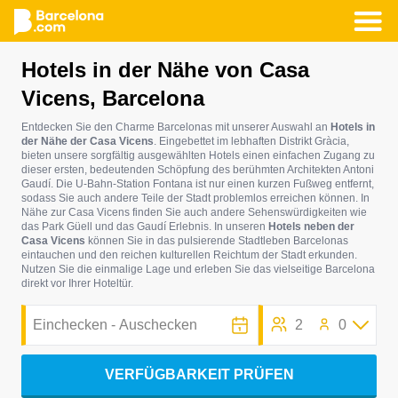
Direkt
Hotels in der Nähe von Casa
zum
Vicens, Barcelona
Inhalt
Entdecken Sie den Charme Barcelonas mit unserer Auswahl an
Hotels in
der Nähe der Casa Vicens
. Eingebettet im lebhaften Distrikt Gràcia,
bieten unsere sorgfältig ausgewählten Hotels einen einfachen Zugang zu
dieser ersten, bedeutenden Schöpfung des berühmten Architekten Antoni
Gaudí. Die U-Bahn-Station Fontana ist nur einen kurzen Fußweg entfernt,
sodass Sie auch andere Teile der Stadt problemlos erreichen können. In
Nähe zur Casa Vicens finden Sie auch andere Sehenswürdigkeiten wie
das Park Güell und das Gaudí Erlebnis. In unseren
Hotels neben der
Casa Vicens
können Sie in das pulsierende Stadtleben Barcelonas
eintauchen und den reichen kulturellen Reichtum der Stadt erkunden.
Nutzen Sie die einmalige Lage und erleben Sie das vielseitige Barcelona
direkt vor Ihrer Hoteltür.
2
0
VERFÜGBARKEIT PRÜFEN