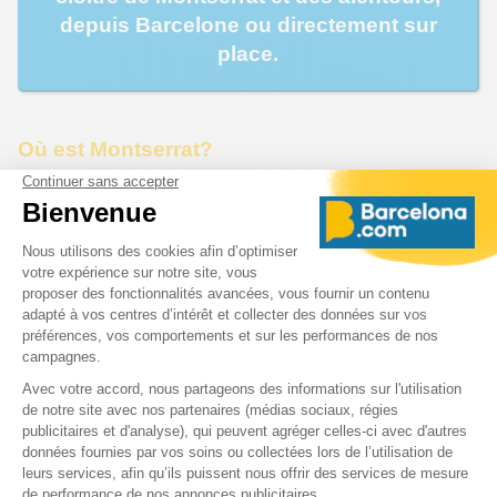
depuis Barcelone ou directement sur
place.
Où est Montserrat?
Montserrat Espagne
est situé à 60 km au nord-ouest de
Barcelone. En voiture, il faut compter environ 1 heure 15
minutes entre le centre-ville et le monastère.
On peut accéder à Montserrat par la route mais aussi par
un téléphérique ou par un train à crémaillère,
des
Ferrocarrils de la Generalitat de Catalunya
, qui
amènent jusqu'au monastère. De là, on peut rejoindre la
sainte grotte et San Juan par deux funiculaires. Plusieurs
sentiers de randonnée sont aménagés et permettent
notamment d'accéder à d'autres vestiges comme d'anciens
ermitages, des petites églises ou monuments disséminés