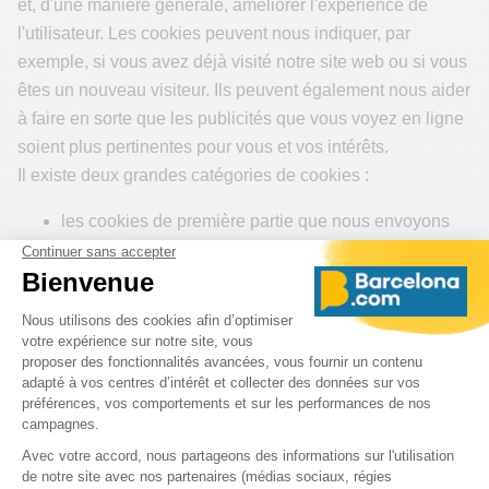
et, d'une manière générale, améliorer l'expérience de
l'utilisateur. Les cookies peuvent nous indiquer, par
exemple, si vous avez déjà visité notre site web ou si vous
êtes un nouveau visiteur. Ils peuvent également nous aider
à faire en sorte que les publicités que vous voyez en ligne
soient plus pertinentes pour vous et vos intérêts.
Il existe deux grandes catégories de cookies :
les cookies de première partie que nous envoyons
directement à votre ordinateur ou à votre appareil
mobile
les cookies de tiers, qui sont utilisés par un tiers en
notre nom. Nous pouvons utiliser des cookies de
tiers à des fins de fonctionnalité, de
performance/analyse, de publicité/suivi et de médias
sociaux.