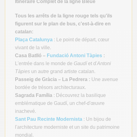
Itinéraire Complet de la ligne Bleue
Tous les arrêts de la ligne rouge tels qu'ils
figurent sur le plan de bus, c'est-à-dire en
catalan:
Plaça Catalunya
: Le point de départ, cœur
vivant de la ville.
Casa Batlló –
Fundació Antoni Tàpies
:
L'entrée dans le monde de
Gaudí
et d'
Antoni
Tàpies
un autre grand artiste catalan.
Passeig de Gràcia – La Pedrera :
Une avenue
bordée de trésors architecturaux.
Sagrada Família
: Découvrez la basilique
emblématique de Gaudí, un chef-d'œuvre
inachevé.
Sant Pau Recinte Modernista
: Un bijou de
l'architecture moderniste et un site du patrimoine
mondial.