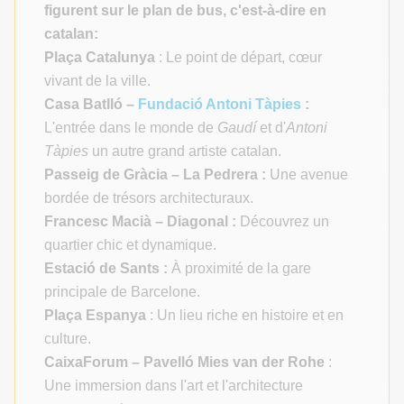
figurent sur le plan de bus, c'est-à-dire en
catalan:
Plaça Catalunya
: Le point de départ, cœur
vivant de la ville.
Casa Batlló –
Fundació Antoni Tàpies
:
L'entrée dans le monde de
Gaudí
et d'
Antoni
Tàpies
un autre grand artiste catalan.
Passeig de Gràcia – La Pedrera :
Une avenue
bordée de trésors architecturaux.
Francesc Macià – Diagonal :
Découvrez un
quartier chic et dynamique.
Estació de Sants :
À proximité de la gare
principale de Barcelone.
Plaça Espanya
: Un lieu riche en histoire et en
culture.
CaixaForum – Pavelló Mies van der Rohe
:
Une immersion dans l'art et l'architecture