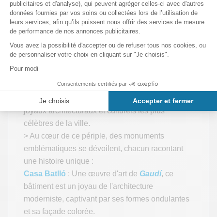
Le Bus Touristique Barcelone Ligne Bleue
se
distingue par sa richesse en monuments
iconiques, offrant un accès privilégié à des sites
emblématiques tels que la Sagrada Família, le
Park Güell et le Camp Nou, faisant d'elle un
itinéraire incontournable pour découvrir les
joyaux architecturaux et culturels les plus
célèbres de la ville.
> Au cœur de ce périple, des monuments
emblématiques se dévoilent, chacun racontant
une histoire unique :
Casa Batlló
: Une œuvre d'art de
Gaudí
, ce
bâtiment est un joyau de l'architecture
moderniste, captivant par ses formes ondulantes
et sa façade colorée.