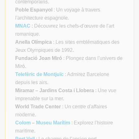
contemporains.
Poble Espanyol
: Un voyage à travers
l'architecture espagnole.
MNAC
: Découvrez les chefs-d'œuvre de l'art
romanique.
Anella Olímpica
: Les sites emblématiques des
Jeux Olympiques de 1992.
Fundació Joan Miró
: Plongez dans l'univers de
Miró.
Telefèric de Montjuïc
: Admirez Barcelone
depuis les airs.
Miramar – Jardins Costa i Llobera
: Une vue
imprenable sur la mer.
World Trade Center
: Un centre d'affaires
moderne.
Colom
–
Museu Marítim
: Explorez l'histoire
maritime.
Port Vell
: Le charme de l'ancien port.