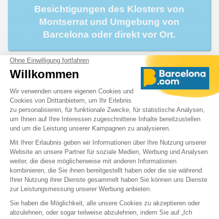
Besichtigungen des Klosters von
Montserrat und Umgebung von
Barcelona oder direkt vor Ort.
Wo liegt Montserrat?
Montserrat Spanien befindet sich 60 km nordwestlich von
Barcelona. Mit dem Auto dauert es etwa 1 Stunde und 15
Minuten vom Stadtzentrum zum Kloster.
Barcelona Montserrat kann über die Straße, aber auch mit
der Seilbahn oder den Ferrocarrils der Generalitat de
Catalunya erreicht werden, die Sie zum Kloster bringen.
Von dort aus kann man die heilige Höhle und San Juan mit
zwei Standseilbahnen erreichen. Mehrere Wanderwege
wurden angelegt und bieten Zugang zu anderen
Überresten wie alten Einsiedeleien, kleinen Kirchen oder